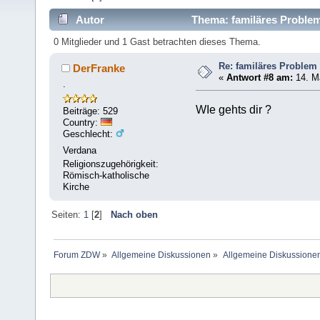
Autor
Thema: familäres Problem
0 Mitglieder und 1 Gast betrachten dieses Thema.
Re: familäres Problem
DerFranke
«
Antwort #8 am:
14. Ma
.
WIe gehts dir ?
Beiträge: 529
Country:
Geschlecht:
Verdana
Religionszugehörigkeit:
Römisch-katholische
Kirche
Seiten:
1
[
2
]
Nach oben
Forum ZDW
»
Allgemeine Diskussionen
»
Allgemeine Diskussione