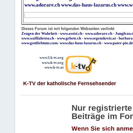
www.adorare.ch
www.das-haus-lazarus.ch
www.wa
Dieses Forum ist mit folgenden Webseiten verlinkt
Zeugen der Wahrheit
-
www.assisi.ch
-
www.adorare.ch
-
Jungfrau.d
www.wallfahrten.ch
-
www.gebete.ch
-
www.segenskreis.at
-
barbara
www.gottliebtuns.com
-
www.das-haus-lazarus.ch
-
www.pater-pio.de
www3.k-tv.org
www.k-tv.org
www.k-tv.at
K-TV der katholische Fernsehsender
Nur registrier
Beiträge im Fo
Wenn Sie sich anme