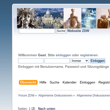
Webseite ZDW
Willkommen
Gast
. Bitte
einloggen
oder
registrieren
.
Einloggen mit Benutzername, Passwort und Sitzungslänge
Übersicht
Hilfe
Suche
Kalender
Einloggen
Registr
Forum ZDW
»
Allgemeine Diskussionen
»
Allgemeine Diskussione
Seiten:
1
[
2
]
Nach unten