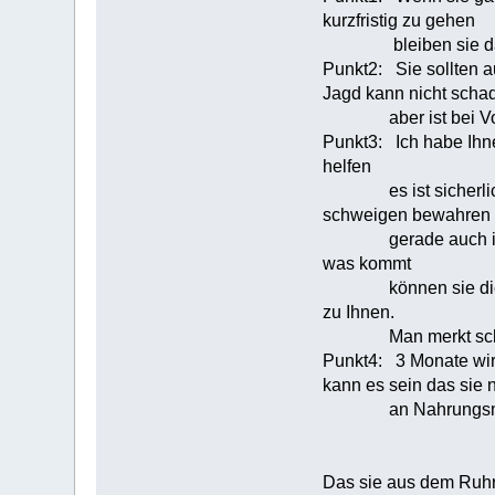
kurzfristig zu gehen
bleiben sie da al
Punkt2: Sie sollten a
Jagd kann nicht scha
aber ist bei Vorrat
Punkt3: Ich habe Ihne
helfen
es ist sicherlich ei
schweigen bewahren
gerade auch in Hinb
was kommt
können sie diesen j
zu Ihnen.
Man merkt schnell
Punkt4: 3 Monate wird 
kann es sein das sie 
an Nahrungsmittel k
Das sie aus dem Ruhrg