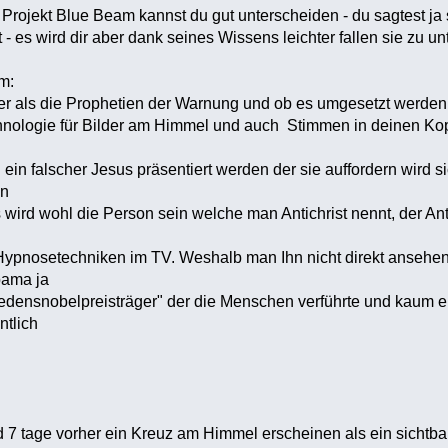
rojekt Blue Beam kannst du gut unterscheiden - du sagtest ja 
- es wird dir aber dank seines Wissens leichter fallen sie zu un
m:
euer als die Prophetien der Warnung und ob es umgesetzt werden 
nologie für Bilder am Himmel und auch Stimmen in deinen Kopf
 ein falscher Jesus präsentiert werden der sie auffordern wird 
en
 wird wohl die Person sein welche man Antichrist nennt, der Ant
pnosetechniken im TV. Weshalb man Ihn nicht direkt ansehen so
ama ja
iedensnobelpreisträger" der die Menschen verführte und kaum 
ntlich
d 7 tage vorher ein Kreuz am Himmel erscheinen als ein sichtba