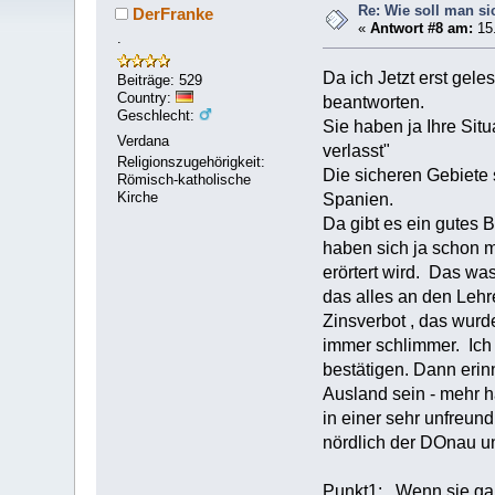
Re: Wie soll man si
DerFranke
«
Antwort #8 am:
15.
.
Da ich Jetzt erst gel
Beiträge: 529
Country:
beantworten.
Geschlecht:
Sie haben ja Ihre Sit
Verdana
verlasst"
Religionszugehörigkeit:
Die sicheren Gebiete 
Römisch-katholische
Kirche
Spanien.
Da gibt es ein gutes 
haben sich ja schon 
erörtert wird. Das wa
das alles an den Lehre
Zinsverbot , das wurd
immer schlimmer. Ich 
bestätigen. Dann erin
Ausland sein - mehr ha
in einer sehr unfreun
nördlich der DOnau u
Punkt1: Wenn sie gan