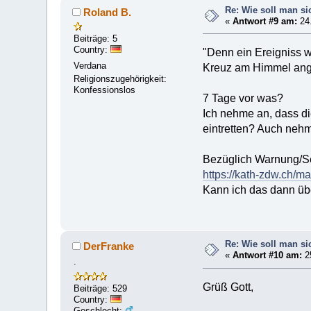
Re: Wie soll man si
Roland B.
«
Antwort #9 am:
24.
Beiträge: 5
Country:
"Denn ein Ereigniss 
Verdana
Kreuz am Himmel ang
Religionszugehörigkeit:
Konfessionslos
7 Tage vor was?
Ich nehme an, dass di
eintretten? Auch nehm
Bezüglich Warnung/Se
https://kath-zdw.ch/m
Kann ich das dann üb
Re: Wie soll man si
DerFranke
«
Antwort #10 am:
25
.
Grüß Gott,
Beiträge: 529
Country:
Geschlecht: