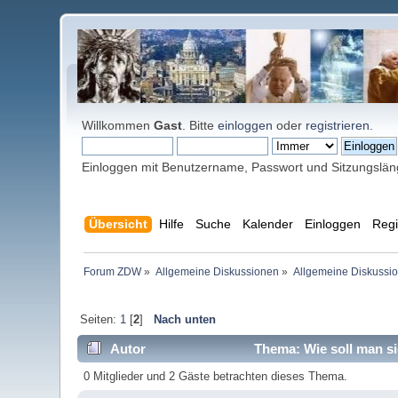
Willkommen
Gast
. Bitte
einloggen
oder
registrieren
.
Einloggen mit Benutzername, Passwort und Sitzungslä
Übersicht
Hilfe
Suche
Kalender
Einloggen
Regi
Forum ZDW
»
Allgemeine Diskussionen
»
Allgemeine Diskussi
Seiten:
1
[
2
]
Nach unten
Autor
Thema: Wie soll man si
0 Mitglieder und 2 Gäste betrachten dieses Thema.