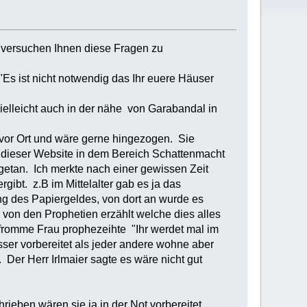
h versuchen Ihnen diese Fragen zu
"Es ist nicht notwendig das Ihr euere Häuser
ielleicht auch in der nähe von Garabandal in
n vor Ort und wäre gerne hingezogen. Sie
 dieser Website in dem Bereich Schattenmacht
getan. Ich merkte nach einer gewissen Zeit
gibt. z.B im Mittelalter gab es ja das
ng des Papiergeldes, von dort an wurde es
von den Prophetien erzählt welche dies alles
e fromme Frau prophezeihte "Ihr werdet mal im
esser vorbereitet als jeder andere wohne aber
Der Herr Irlmaier sagte es wäre nicht gut
eben wären sie ja in der Not vorbereitet