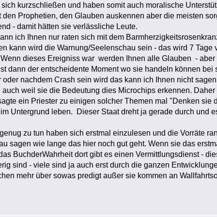
e sich kurzschließen und haben somit auch moralische Unterstü
 den Prophetien, den Glauben auskennen aber die meisten sorge
nd - damit hätten sie verlässliche Leute.
ann ich Ihnen nur raten sich mit dem Barmherzigkeitsrosenkra
en kann wird die Warnung/Seelenschau sein - das wird 7 Tage
Wenn dieses Ereigniss war werden Ihnen alle Glauben - aber 
 ist dann der entscheidente Moment wo sie handeln können bei
 oder nachdem Crash sein wird das kann ich Ihnen nicht sagen
auch weil sie die Bedeutung dies Microchips erkennen. Daher i
agte ein Priester zu einigen solcher Themen mal "Denken sie 
 im Untergrund leben. Dieser Staat dreht ja gerade durch und 
genug zu tun haben sich erstmal einzulesen und die Vorräte ra
au sagen wie lange das hier noch gut geht. Wenn sie das erst
das BuchderWahrheit dort gibt es einen Vermittlungsdienst - 
rig sind - viele sind ja auch erst durch die ganzen Entwickl
chen mehr über sowas predigt außer sie kommen an Wallfahrtsort