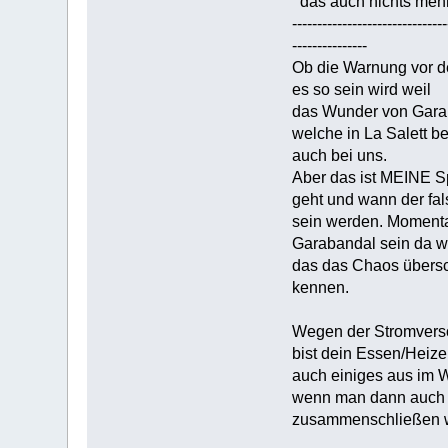
das auch nichts mehr 
-------------------------------
---------------
Ob die Warnung vor d
es so sein wird weil
das Wunder von Garab
welche in La Salett 
auch bei uns.
Aber das ist MEINE Sp
geht und wann der fal
sein werden. Momenta
Garabandal sein da w
das das Chaos übersch
kennen.
Wegen der Stromverso
bist dein Essen/Heiz
auch einiges aus im W
wenn man dann auch a
zusammenschließen we