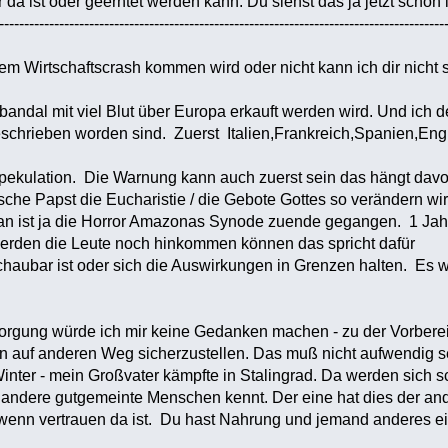
da ist oder geerntet werden kann. Du siehst das ja jetzt schon 
-----------------------------------------------------------------------------------------
em Wirtschaftscrash kommen wird oder nicht kann ich dir nich
andal mit viel Blut über Europa erkauft werden wird. Und ich
beschrieben worden sind. Zuerst Italien,Frankreich,Spanien,E
ekulation. Die Warnung kann auch zuerst sein das hängt davon
sche Papst die Eucharistie / die Gebote Gottes so verändern w
n ist ja die Horror Amazonas Synode zuende gegangen. 1 Jah
erden die Leute noch hinkommen können das spricht dafür
aubar ist oder sich die Auswirkungen in Grenzen halten. Es wir
rgung würde ich mir keine Gedanken machen - zu der Vorbereit
en auf anderen Weg sicherzustellen. Das muß nicht aufwendig 
inter - mein Großvater kämpfte in Stalingrad. Da werden sich s
ndere gutgemeinte Menschen kennt. Der eine hat dies der an
nn vertrauen da ist. Du hast Nahrung und jemand anderes ein