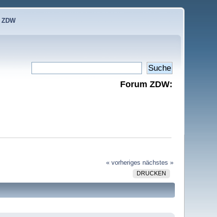
e ZDW
Forum ZDW:
« vorheriges
nächstes »
DRUCKEN