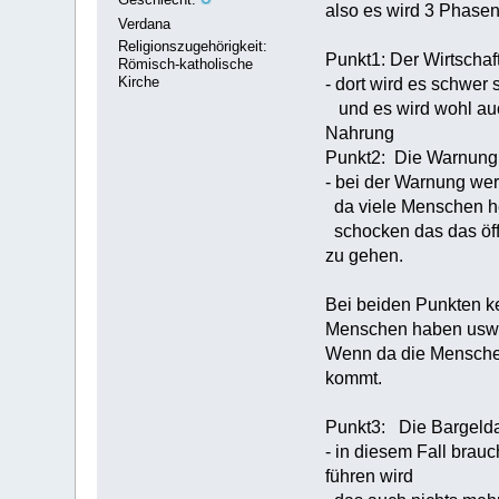
also es wird 3 Phase
Verdana
Religionszugehörigkeit:
Punkt1: Der Wirtschaf
Römisch-katholische
Kirche
- dort wird es schwer
und es wird wohl auc
Nahrung
Punkt2: Die Warnung
- bei der Warnung wer
da viele Menschen he
schocken das das öffe
zu gehen.
Bei beiden Punkten ke
Menschen haben usw
Wenn da die Menschen 
kommt.
Punkt3: Die Bargelda
- in diesem Fall brau
führen wird