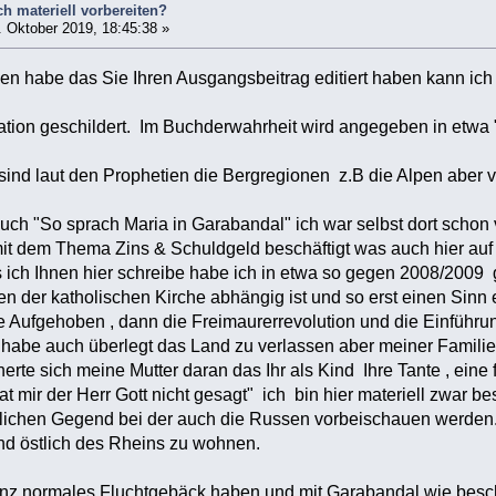
ch materiell vorbereiten?
 Oktober 2019, 18:45:38 »
esen habe das Sie Ihren Ausgangsbeitrag editiert haben kann ic
uation geschildert. Im Buchderwahrheit wird angegeben in etwa 
sind laut den Prophetien die Bergregionen z.B die Alpen aber v
Buch "So sprach Maria in Garabandal" ich war selbst dort scho
mit dem Thema Zins & Schuldgeld beschäftigt was auch hier auf
s ich Ihnen hier schreibe habe ich in etwa so gegen 2008/2009 
n der katholischen Kirche abhängig ist und so erst einen Sinn er
e Aufgehoben , dann die Freimaurerrevolution und die Einführu
habe auch überlegt das Land zu verlassen aber meiner Familie 
nerte sich meine Mutter daran das Ihr als Kind Ihre Tante , ein
t mir der Herr Gott nicht gesagt" ich bin hier materiell zwar b
dlichen Gegend bei der auch die Russen vorbeischauen werden. 
nd östlich des Rheins zu wohnen.
z normales Fluchtgebäck haben und mit Garabandal wie beschri