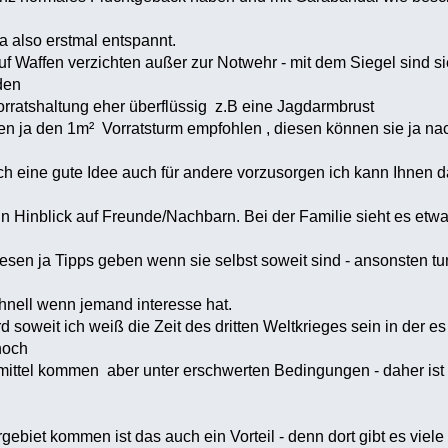
so erstmal entspannt.
uf Waffen verzichten außer zur Notwehr - mit dem Siegel sind s
den
shaltung eher überflüssig z.B eine Jagdarmbrust
n ja den 1m² Vorratsturm empfohlen , diesen können sie ja na
ne gute Idee auch für andere vorzusorgen ich kann Ihnen da
lick auf Freunde/Nachbarn. Bei der Familie sieht es etwa
a Tipps geben wenn sie selbst soweit sind - ansonsten tun 
 wenn jemand interesse hat.
soweit ich weiß die Zeit des dritten Weltkrieges sein in der es
noch
ommen aber unter erschwerten Bedingungen - daher ist es 
ebiet kommen ist das auch ein Vorteil - denn dort gibt es vie