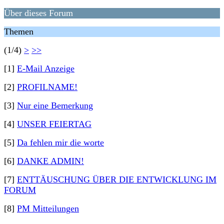
Über dieses Forum
Themen
(1/4)
>
>>
[1]
E-Mail Anzeige
[2]
PROFILNAME!
[3]
Nur eine Bemerkung
[4]
UNSER FEIERTAG
[5]
Da fehlen mir die worte
[6]
DANKE ADMIN!
[7]
ENTTÄUSCHUNG ÜBER DIE ENTWICKLUNG IM
FORUM
[8]
PM Mitteilungen