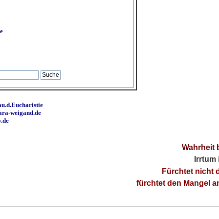
e
u.d.Eucharistie
ara-weigand.de
o.de
Wahrheit 
Irrtum
Fürchtet nicht 
fürchtet den Mangel 