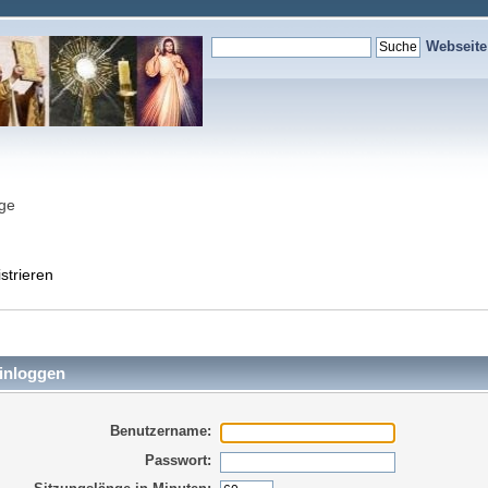
Webseit
nge
strieren
inloggen
Benutzername:
Passwort: