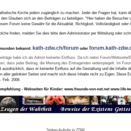
tholische Kirche jedem zugänglich zu machen. Jeder der Fragen hat, kann di
den Glauben sich an den Beiträgen zu beteiligen. "Hier haben die Besucher d
sem Forum keine Gewähr für die Aktualität, Richtigkeit, Vollständigkeit oder Q
he finden, melden Sie dies bitte dem Administrator per Mitteilung oder schr
kath-zdw.ch/forum
forum.kath-zdw.
Freunden bekannt:
oder
eiträge habe ich als Admin keinerlei Einfluss. Da ich nebst Forum/Webseite/
wissen, dass jeder Beitrag, die Meinung des Eintragenden widerspiegelt. Im Fo
usdrücklich, dass er keinerlei Einfluss auf die Gestaltung und die Inhalte d
en aller gelinkten Seiten und macht sich diese Inhalte nicht zu Eigen.
Diese Er
n.
Feb. 2006
empfehlung - Webseiten für Kinder:
www.freunde-von-net.net
www.life-te
Seiten-Aufrufe in ZDW