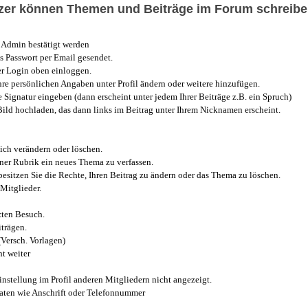
utzer können Themen und Beiträge im Forum schreibe
Admin bestätigt werden
 Passwort per Email gesendet.
r Login oben einloggen.
e persönlichen Angaben unter Profil ändern oder weitere hinzufügen.
e Signatur eingeben (dann erscheint unter jedem Ihrer Beiträge z.B. ein Spruch)
 Bild hochladen, das dann links im Beitrag unter Ihrem Nicknamen erscheint.
ich verändern oder löschen.
iner Rubrik ein neues Thema zu verfassen.
esitzen Sie die Rechte, Ihren Beitrag zu ändern oder das Thema zu löschen.
Mitglieder.
zten Besuch.
trägen.
(Versch. Vorlagen)
t weiter
instellung im Profil anderen Mitgliedern nicht angezeigt.
aten wie Anschrift oder Telefonnummer