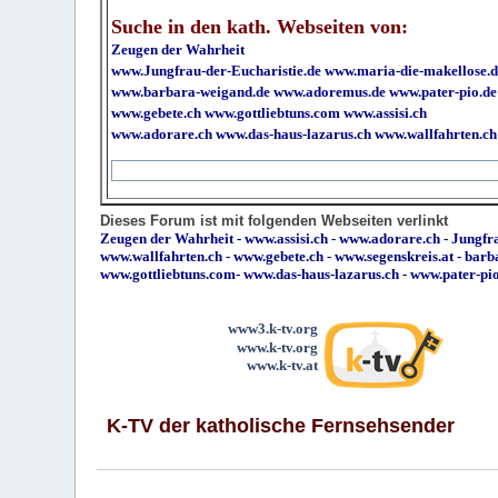
Suche in den kath. Webseiten von:
Zeugen der Wahrheit
www.Jungfrau-der-Eucharistie.de
www.maria-die-makellose.d
www.barbara-weigand.de
www.adoremus.de
www.pater-pio.de
www.gebete.ch
www.gottliebtuns.com
www.assisi.ch
www.adorare.ch
www.das-haus-lazarus.ch
www.wallfahrten.ch
Dieses Forum ist mit folgenden Webseiten verlinkt
Zeugen der Wahrheit
-
www.assisi.ch
-
www.adorare.ch
-
Jungfra
www.wallfahrten.ch
-
www.gebete.ch
-
www.segenskreis.at
-
barb
www.gottliebtuns.com
-
www.das-haus-lazarus.ch
-
www.pater-pi
www3.k-tv.org
www.k-tv.org
www.k-tv.at
K-TV der katholische Fernsehsender