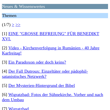
Neues & Wissenswertes
Themen
(1/7)
>
>>
[1]
EINE "GROSSE BEFREIUNG" FÜR BENEDIKT
XVI.
[2]
Video - Kirchenverfolgung in Rumänien - 40 Jahre
Karfreitag!
[3]
Ein Paradoxon oder doch keins?
[4]
Der Fall Dutroux: Einzeltäter oder pädophil-
satanistisches Netzwerk?
[5]
Der Mysterien-Hintergrund der Bibel
[6]
Wigratzbad: Fotos der Sühnekirche. Vorher und nach
dem Umbau
[7]
Wigratzbad