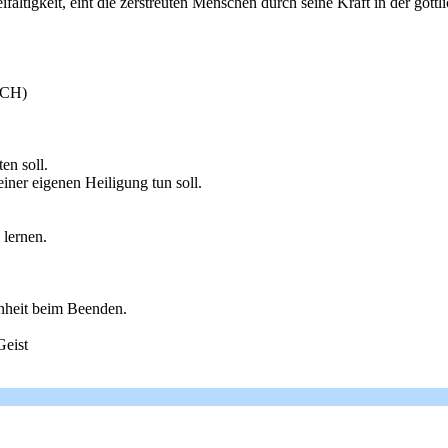
ifaltigkeit, eint die zerstreuten Menschen durch seine Kraft in der göttl
ICH)
en soll.
iner eigenen Heiligung tun soll.
 lernen.
nheit beim Beenden.
Geist