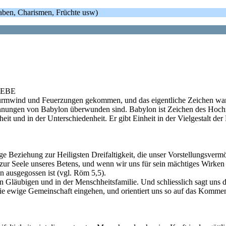
Gaben, Charismen, Früchte usw)
IEBE
 Sturmwind und Feuerzungen gekommen, und das eigentliche Zeichen war
rennungen von Babylon überwunden sind. Babylon ist Zeichen des Hoch
nheit und in der Unterschiedenheit. Er gibt Einheit in der Vielgestalt 
ge Beziehung zur Heiligsten Dreifaltigkeit, die unser Vorstellungsverm
zur Seele unseres Betens, und wenn wir uns für sein mächtiges Wirken ö
en ausgegossen ist (vgl. Röm 5,5).
Gläubigen und in der Menschheitsfamilie. Und schliesslich sagt uns der 
die ewige Gemeinschaft eingehen, und orientiert uns so auf das Komme