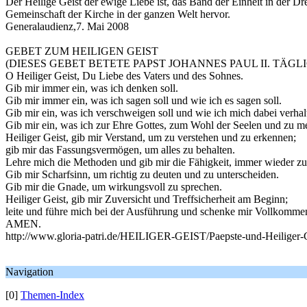
Der Heilige Geist der ewige Liebe ist, das Band der Einheit in der Dre
Gemeinschaft der Kirche in der ganzen Welt hervor.
Generalaudienz,7. Mai 2008
GEBET ZUM HEILIGEN GEIST
(DIESES GEBET BETETE PAPST JOHANNES PAUL II. TÄGL
O Heiliger Geist, Du Liebe des Vaters und des Sohnes.
Gib mir immer ein, was ich denken soll.
Gib mir immer ein, was ich sagen soll und wie ich es sagen soll.
Gib mir ein, was ich verschweigen soll und wie ich mich dabei verhalt
Gib mir ein, was ich zur Ehre Gottes, zum Wohl der Seelen und zu me
Heiliger Geist, gib mir Verstand, um zu verstehen und zu erkennen;
gib mir das Fassungsvermögen, um alles zu behalten.
Lehre mich die Methoden und gib mir die Fähigkeit, immer wieder zu
Gib mir Scharfsinn, um richtig zu deuten und zu unterscheiden.
Gib mir die Gnade, um wirkungsvoll zu sprechen.
Heiliger Geist, gib mir Zuversicht und Treffsicherheit am Beginn;
leite und führe mich bei der Ausführung und schenke mir Vollkomme
AMEN.
http://www.gloria-patri.de/HEILIGER-GEIST/Paepste-und-Heiliger-
Navigation
[0]
Themen-Index