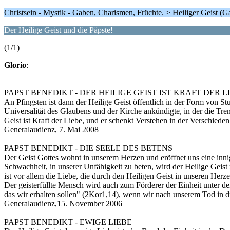
Christsein - Mystik - Gaben, Charismen, Früchte. > Heiliger Geist (
Der Heilige Geist und die Päpste!
(1/1)
Glorio
:
PAPST BENEDIKT - DER HEILIGE GEIST IST KRAFT DER L
An Pfingsten ist dann der Heilige Geist öffentlich in der Form von
Universalität des Glaubens und der Kirche ankündigte, in der die T
Geist ist Kraft der Liebe, und er schenkt Verstehen in der Verschiede
Generalaudienz, 7. Mai 2008
PAPST BENEDIKT - DIE SEELE DES BETENS
Der Geist Gottes wohnt in unserem Herzen und eröffnet uns eine inni
Schwachheit, in unserer Unfähigkeit zu beten, wird der Heilige Geist 
ist vor allem die Liebe, die durch den Heiligen Geist in unseren Herz
Der geisterfüllte Mensch wird auch zum Förderer der Einheit unter den 
das wir erhalten sollen" (2Kor1,14), wenn wir nach unserem Tod in 
Generalaudienz,15. November 2006
PAPST BENEDIKT - EWIGE LIEBE