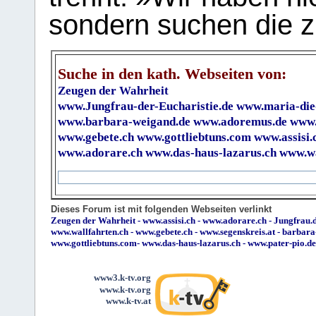
sondern suchen die z
Suche in den kath. Webseiten von:
Zeugen der Wahrheit
www.Jungfrau-der-Eucharistie.de
www.maria-die
www.barbara-weigand.de
www.adoremus.de
www.
www.gebete.ch
www.gottliebtuns.com
www.assisi.
www.adorare.ch
www.das-haus-lazarus.ch
www.wa
Dieses Forum ist mit folgenden Webseiten verlinkt
Zeugen der Wahrheit
-
www.assisi.ch
-
www.adorare.ch
-
Jungfrau.d
www.wallfahrten.ch
-
www.gebete.ch
-
www.segenskreis.at
-
barbara
www.gottliebtuns.com
-
www.das-haus-lazarus.ch
-
www.pater-pio.de
www3.k-tv.org
www.k-tv.org
www.k-tv.at