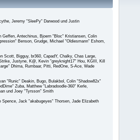
macythe, Jeremy "SleePy" Darwood und Justin
Geffen, Antechinus, Bjoern "Bloc" Kristiansen, Colin
xpression" Benson, Grudge, Michael "Oldiesmann" Eshom,
Ben Scott, Bigguy, br360, CapadY, Chalky, Chas Large,
rike, Justyne, K@, Kevin "greyknight17" Hou, KGIII, Kill
o "Sarge" Dhima, Rumbaar, Pitti, RedOne, S-Ace, Wade
an "Runic" Deakin, Bugo, Bulakbol, Colin "Shadow82x"
edDime" Zuba, Matthew "Labradoodle-360" Kerle,
man und Joey "Tyrsson" Smith
aeme Spence, Jack "akabugeyes" Thorsen, Jade Elizabeth