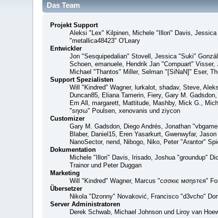
Das Team
Projekt Support
Aleksi "Lex" Kilpinen, Michele "Illori" Davis, Jes
"metallica48423" O'Leary
Entwickler
Jon "Sesquipedalian" Stovell, Jessica "Suki" Gonzá
Schoen, emanuele, Hendrik Jan "Compuart" Visser,
Michael "Thantos" Miller, Selman "[SiNaN]" Eser, Th
Support Spezialisten
Will "Kindred" Wagner, lurkalot, shadav, Steve, Alek
Duncan85, Eliana Tamerin, Fiery, Gary M. Gadsdon, 
Em All, margarett, Mattitude, Mashby, Mick G., Mich
"sησω" Poulsen, xenovanis und ziycon
Customizer
Gary M. Gadsdon, Diego Andrés, Jonathan "vbgamer
Blaber, Daniel15, Eren Yasarkurt, Gwenwyfar, Jaso
NanoSector, nend, Nibogo, Niko, Peter "Arantor" S
Dokumentation
Michele "Illori" Davis, Irisado, Joshua "groundup" 
Trainor und Peter Duggan
Marketing
Will "Kindred" Wagner, Marcus "cσσкιє мσηѕтєя" For
Übersetzer
Nikola "Dzonny" Novaković, Francisco "d3vcho" Do
Server Administratoren
Derek Schwab, Michael Johnson und Liroy van Hoew