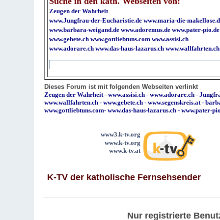
Suche in den kath. Webseiten von:
Zeugen der Wahrheit
www.Jungfrau-der-Eucharistie.de
www.maria-die-makellose.d
www.barbara-weigand.de
www.adoremus.de
www.pater-pio.de
www.gebete.ch
www.gottliebtuns.com
www.assisi.ch
www.adorare.ch
www.das-haus-lazarus.ch
www.wallfahrten.ch
Dieses Forum ist mit folgenden Webseiten verlinkt
Zeugen der Wahrheit
-
www.assisi.ch
-
www.adorare.ch
-
Jungfra
www.wallfahrten.ch
-
www.gebete.ch
-
www.segenskreis.at
-
barb
www.gottliebtuns.com
-
www.das-haus-lazarus.ch
-
www.pater-pi
www3.k-tv.org
www.k-tv.org
www.k-tv.at
K-TV der katholische Fernsehsender
Nur registrierte Ben