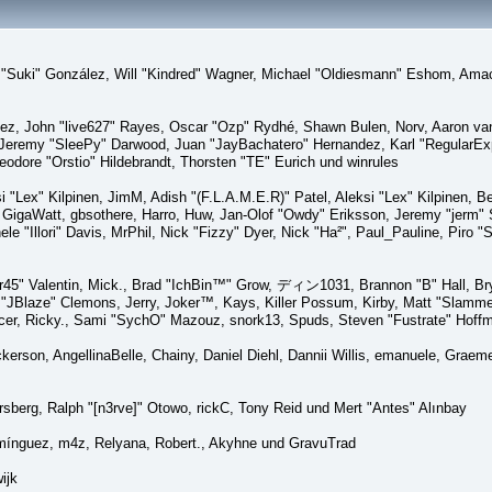
sica "Suki" González, Will "Kindred" Wagner, Michael "Oldiesmann" Eshom, A
lez, John "live627" Rayes, Oscar "Ozp" Rydhé, Shawn Bulen, Norv, Aaron van 
 Jeremy "SleePy" Darwood, Juan "JayBachatero" Hernandez, Karl "RegularE
eodore "Orstio" Hildebrandt, Thorsten "TE" Eurich und winrules
si "Lex" Kilpinen, JimM, Adish "(F.L.A.M.E.R)" Patel, Aleksi "Lex" Kilpinen, 
GigaWatt, gbsothere, Harro, Huw, Jan-Olof "Owdy" Eriksson, Jeremy "jerm" St
ele "Illori" Davis, MrPhil, Nick "Fizzy" Dyer, Nick "Ha²", Paul_Pauline, Pir
45" Valentin, Mick., Brad "IchBin™" Grow, ディン1031, Brannon "B" Hall, Bry
n "JBlaze" Clemons, Jerry, Joker™, Kays, Killer Possum, Kirby, Matt "Slamm
picer, Ricky., Sami "SychO" Mazouz, snork13, Spuds, Steven "Fustrate" Hoff
Dickerson, AngellinaBelle, Chainy, Daniel Diehl, Dannii Willis, emanuele, Gr
sberg, Ralph "[n3rve]" Otowo, rickC, Tony Reid und Mert "Antes" Alınbay
mínguez, m4z, Relyana, Robert., Akyhne und GravuTrad
ijk