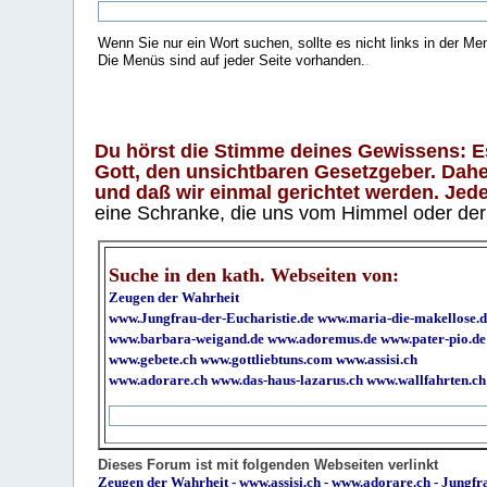
Wenn Sie nur ein Wort suchen, sollte es nicht links in der Me
Die Menüs sind auf jeder Seite vorhanden.
.
Du hörst die Stimme deines Gewissens: Es 
Gott, den unsichtbaren Gesetzgeber. Daher
und daß wir einmal gerichtet werden. Jeder
eine Schranke, die uns vom Himmel oder der H
Suche in den kath. Webseiten von:
Zeugen der Wahrheit
www.Jungfrau-der-Eucharistie.de
www.maria-die-makellose.d
www.barbara-weigand.de
www.adoremus.de
www.pater-pio.de
www.gebete.ch
www.gottliebtuns.com
www.assisi.ch
www.adorare.ch
www.das-haus-lazarus.ch
www.wallfahrten.ch
Dieses Forum ist mit folgenden Webseiten verlinkt
Zeugen der Wahrheit
-
www.assisi.ch
-
www.adorare.ch
-
Jungfra