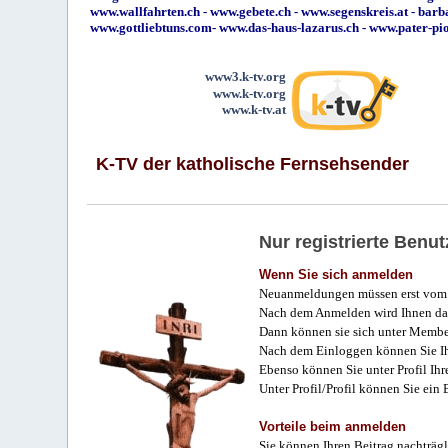
www.wallfahrten.ch
-
www.gebete.ch
-
www.segenskreis.at
-
barb
www.gottliebtuns.com
-
www.das-haus-lazarus.ch
-
www.pater-pi
www3.k-tv.org
www.k-tv.org
www.k-tv.at
K-TV der katholische Fernsehsender
Nur registrierte Ben
Wenn Sie sich anmelden
Neuanmeldungen müssen erst vom 
Nach dem Anmelden wird Ihnen das
Dann können sie sich unter Membe
Nach dem Einloggen können Sie Ihr
Ebenso können Sie unter Profil Ihr
Unter Profil/Profil können Sie ein
Vorteile beim anmelden
Sie können Ihren Beitrag nachträgl