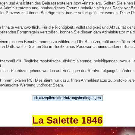
agen und Ansichten des Beitragserstellers bzw -einstellers. Sollten Sie einen
ie Administratoren und Inhaber dieses Forums behalten sich das Recht vor Beit
er Prozess ist können Beiträge nicht immer sofort gelöscht werden. Diese Re
Inhalte verantwortlich. Für die Richtigkeit, Vollständigkeit und Aktualität de
geltenden Forumregeln verstoßen, können Sie diesen dem Administrator meld
 einen eigenen Benutzernamen zu wählen und Ihr Benutzerprofil auszufüllen. 
an Dritte weiter. Sollten Sie in Besitz eines Passwortes eines anderen Benut
.
rprofil gilt: Jegliche rassistische, diskriminierende, beleidigenden, sexuel
t.
le eines Rechtsvergehens werden auf Verlangen der Strafverfolgungsbehörden 
Ihrem lokalen PC. Dies dient nur dazu, Ihren Anmeldestatus zu protokollieren
unerwünschte Werbung und/oder Spam.
La Salette 1846