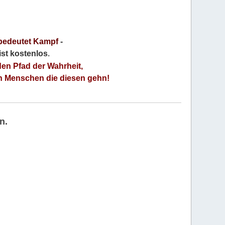
bedeutet Kampf
-
 ist kostenlos
.
den Pfad der Wahrheit,
an Menschen die diesen gehn!
n.