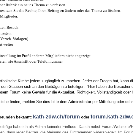
iner Rubrik ein neues Thema zu verfassen.
esitzen Sie die Rechte, Ihren Beitrag zu ändern oder das Thema zu löschen.
Mitglieder.
zten Besuch.
trägen.
(Versch. Vorlagen)
t weiter
instellung im Profil anderen Mitgliedern nicht angezeigt.
aten wie Anschrift oder Telefonnummer
tholische Kirche jedem zugänglich zu machen. Jeder der Fragen hat, kann di
den Glauben sich an den Beiträgen zu beteiligen. "Hier haben die Besucher d
sem Forum keine Gewähr für die Aktualität, Richtigkeit, Vollständigkeit oder Q
he finden, melden Sie dies bitte dem Administrator per Mitteilung oder schr
kath-zdw.ch/forum
forum.kath-zdw.
Freunden bekannt:
oder
eiträge habe ich als Admin keinerlei Einfluss. Da ich nebst Forum/Webseite/
wissen, dass jeder Beitrag, die Meinung des Eintragenden widerspiegelt. Im Fo