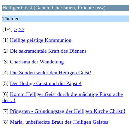
Heiliger Geist (Gaben, Charismen, Früchte usw)
Themen
(1/4)
>
>>
[1]
Heilige geistige Kommunion
[2]
Die sakramentale Kraft des Dienens
[3]
Charisma der Wandelung
[4]
Die Sünden wider den Heiligen Geist!
[5]
Der Heilige Geist und die Päpste!
[6]
Komm Heiliger Geist durch die mächtige Fürsprache
des...!
[7]
Pfingsten - Gründungstag der Heiligen Kirche Christi!
[8]
Maria, unbefleckte Braut des Heiligen Geistes!