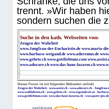
Schranke, die uns vo
trennt. »Wir haben hi
sondern suchen die z
Suche in den kath. Webseiten von:
Zeugen der Wahrheit
www.Jungfrau-der-Eucharistie.de
www.maria-die
www.barbara-weigand.de
www.adoremus.de
www.
www.gebete.ch
www.gottliebtuns.com
www.assisi.
www.adorare.ch
www.das-haus-lazarus.ch
www.wa
Dieses Forum ist mit folgenden Webseiten verlinkt
Zeugen der Wahrheit
-
www.assisi.ch
-
www.adorare.ch
-
Jungfrau.d
www.wallfahrten.ch
-
www.gebete.ch
-
www.segenskreis.at
-
barbara
www.gottliebtuns.com
-
www.das-haus-lazarus.ch
-
www.pater-pio.de
www3.k-tv.org