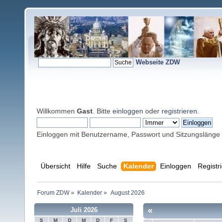
Webseite ZDW
Willkommen
Gast
. Bitte
einloggen
oder
registrieren
.
Einloggen mit Benutzername, Passwort und Sitzungslänge
Übersicht
Hilfe
Suche
Kalender
Einloggen
Registr
Forum ZDW
»
Kalender
»
August 2026
«
Juli 2026
S
M
D
M
D
F
S