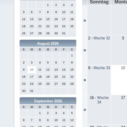
Sonntag
Mont
1
2
3
4
5
6
7
8
9
10
11
12
13
14
15
16
17
18
»
19
20
21
22
23
24
25
26
27
28
29
30
31
2
-
Woche 32
3
August 2026
»
S
M
D
M
D
F
S
1
2
3
4
5
6
7
8
9
-
Woche 33
10
9
10
11
12
13
14
15
16
17
18
19
20
21
22
»
23
24
25
26
27
28
29
30
31
16
-
Woche
17
September 2026
34
S
M
D
M
D
F
S
»
1
2
3
4
5
6
7
8
9
10
11
12