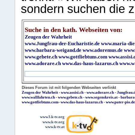
sondern suchen die z
Suche in den kath. Webseiten von:
Zeugen der Wahrheit
www.Jungfrau-der-Eucharistie.de
www.maria-die
www.barbara-weigand.de
www.adoremus.de
www.
www.gebete.ch
www.gottliebtuns.com
www.assisi.
www.adorare.ch
www.das-haus-lazarus.ch
www.wa
Dieses Forum ist mit folgenden Webseiten verlinkt
Zeugen der Wahrheit
-
www.assisi.ch
-
www.adorare.ch
-
Jungfrau.d
www.wallfahrten.ch
-
www.gebete.ch
-
www.segenskreis.at
-
barbara
www.gottliebtuns.com
-
www.das-haus-lazarus.ch
-
www.pater-pio.de
www3.k-tv.org
www.k-tv.org
www.k-tv.at