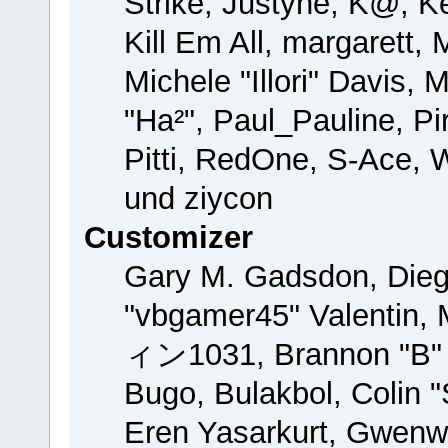
Strike, Justyne, K@, Ke
Kill Em All, margarett,
Michele "Illori" Davis, 
"Ha²", Paul_Pauline, P
Pitti, RedOne, S-Ace,
und ziycon
Customizer
Gary M. Gadsdon, Dieg
"vbgamer45" Valentin, 
ィン1031, Brannon "B" H
Bugo, Bulakbol, Colin 
Eren Yasarkurt, Gwenw