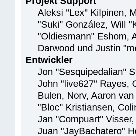
Projekt Support
Aleksi "Lex" Kilpinen, M
"Suki" González, Will 
"Oldiesmann" Eshom, 
Darwood und Justin "me
Entwickler
Jon "Sesquipedalian" St
John "live627" Rayes,
Bulen, Norv, Aaron van
"Bloc" Kristiansen, Co
Jan "Compuart" Visser
Juan "JayBachatero" H