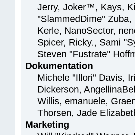
Jerry, Joker™, Kays, Ki
"SlammedDime" Zuba, 
Kerle, NanoSector, nend
Spicer, Ricky., Sami "
Steven "Fustrate" Hoff
Dokumentation
Michele "Illori" Davis, 
Dickerson, AngellinaBel
Willis, emanuele, Gra
Thorsen, Jade Elizabet
Marketing