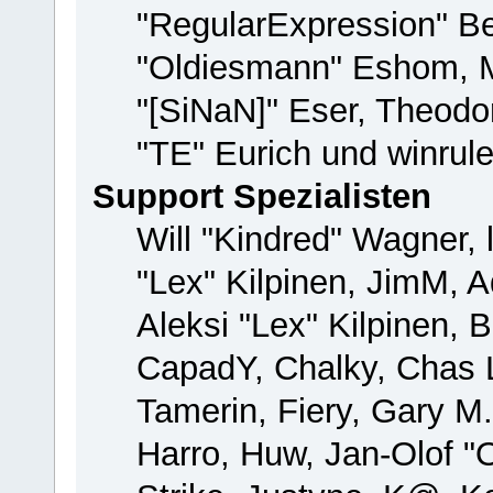
"RegularExpression" B
"Oldiesmann" Eshom, M
"[SiNaN]" Eser, Theodor
"TE" Eurich und winrul
Support Spezialisten
Will "Kindred" Wagner, 
"Lex" Kilpinen, JimM, A
Aleksi "Lex" Kilpinen, 
CapadY, Chalky, Chas 
Tamerin, Fiery, Gary M
Harro, Huw, Jan-Olof "