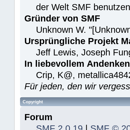
der Welt SMF benutzen
Gründer von SMF
Unknown W. "[Unknown
Ursprüngliche Projekt 
Jeff Lewis, Joseph Fu
In liebevollem Andenken
Crip, K@, metallica484
Für jeden, den wir verge
Copyright
Forum
SMF 2.0.19
|
SMF © 2