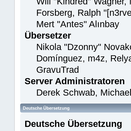
Will "Kindred" Wagner,
Forsberg, Ralph "[n3rv
Mert "Antes" Alınbay
Übersetzer
Nikola "Dzonny" Novako
Domínguez, m4z, Relya
GravuTrad
Server Administratoren
Derek Schwab, Michael
Deutsche Übersetzung
Deutsche Übersetzung