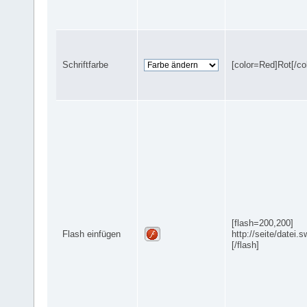
Schriftfarbe
[color=Red]Rot[/col
[flash=200,200]
Flash einfügen
http://seite/datei.s
[/flash]