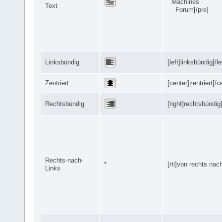
Machines
Text
Forum[/pre]
Linksbündig
[left]linksbündig[/le
Zentriert
[center]zentriert[/c
Rechtsbündig
[right]rechtsbündig[
Rechts-nach-
*
[rtl]von rechts nach 
Links