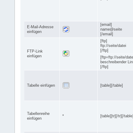
[email]
E-Mail-Adresse
name@seite
einfügen
[/email]
[ftp]
ftp://seite/datei
[/ftp]
FTP-Link
einfügen
[ftp=ftp://seite/date
beschreibender Lin
[/ftp]
Tabelle einfügen
[table][/table]
Tabellenreihe
*
[table][tr][/tr][/table
einfügen