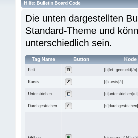
Hilfe: Bulletin Board Code
Die unten dargestellten 
Standard-Theme und könn
unterschiedlich sein.
Tag Name
Button
Kode
Fett
[b]fett gedruckt[/b]
Kursiv
[i]kursiv[/i]
Unterstrichen
[u]unterstrichen[/u]
Durchgestrichen
[s]durchgestrichen[
Glühen
[glow=red,2,50]glü