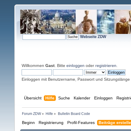
Webseite ZDW
Willkommen
Gast
. Bitte
einloggen
oder
registrieren
.
Einloggen mit Benutzername, Passwort und Sitzungslänge
Übersicht
Hilfe
Suche
Kalender
Einloggen
Registr
Forum ZDW
»
Hilfe
»
Bulletin Board Code
Beginn
Registrierung
Profil-Features
Beiträge erstell