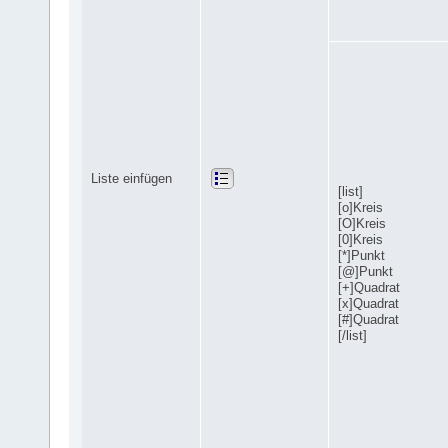
Liste einfügen
[list]
[o]Kreis
[O]Kreis
[0]Kreis
[*]Punkt
[@]Punkt
[+]Quadrat
[x]Quadrat
[#]Quadrat
[/list]