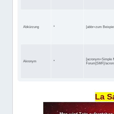
Abkürzung
*
[abbr=zum Beispiel
[acronym=Simple 
Akronym
*
Forum]SMF[/acro
La S