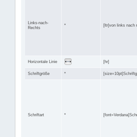
Links-nach-
*
[ltr]von links nach r
Rechts
Horizontale Linie
[hr]
Schriftgröße
*
[size=10pt]Schriftg
Schriftart
*
[font=Verdana]Schri