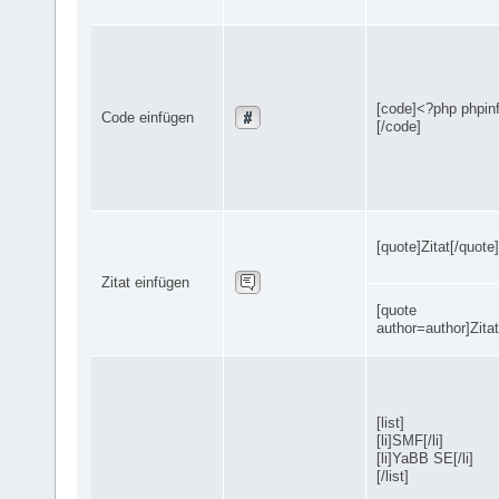
[code]<?php phpinf
Code einfügen
[/code]
[quote]Zitat[/quote]
Zitat einfügen
[quote
author=author]Zitat
[list]
[li]SMF[/li]
[li]YaBB SE[/li]
[/list]