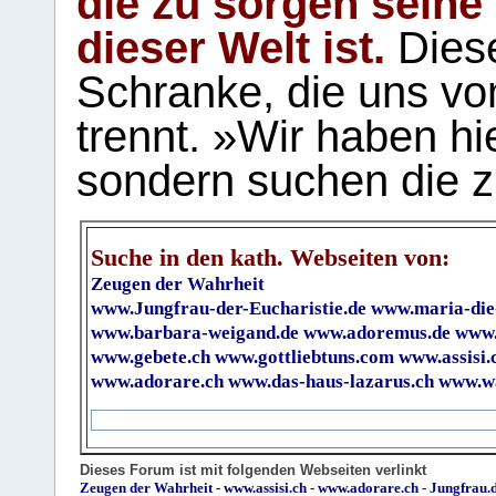
die zu sorgen seine
dieser Welt ist.
Diese
Schranke, die uns vo
trennt. »Wir haben hi
sondern suchen die z
Suche in den kath. Webseiten von:
Zeugen der Wahrheit
www.Jungfrau-der-Eucharistie.de
www.maria-die
www.barbara-weigand.de
www.adoremus.de
www.
www.gebete.ch
www.gottliebtuns.com
www.assisi.
www.adorare.ch
www.das-haus-lazarus.ch
www.wa
Dieses Forum ist mit folgenden Webseiten verlinkt
Zeugen der Wahrheit
-
www.assisi.ch
-
www.adorare.ch
-
Jungfrau.d