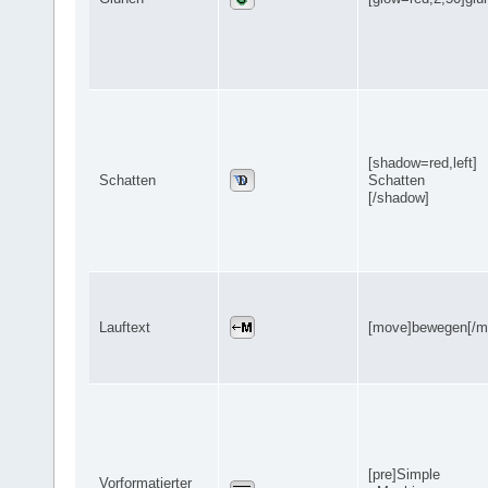
[shadow=red,left]
Schatten
Schatten
[/shadow]
Lauftext
[move]bewegen[/m
[pre]Simple
Vorformatierter