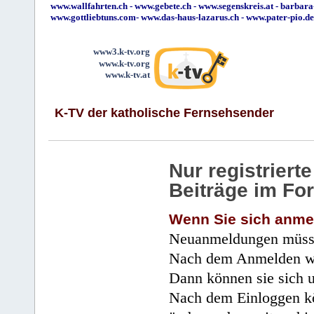
www.wallfahrten.ch
-
www.gebete.ch
-
www.segenskreis.at
-
barbara
www.gottliebtuns.com
-
www.das-haus-lazarus.ch
-
www.pater-pio.de
www3.k-tv.org
www.k-tv.org
www.k-tv.at
K-TV der katholische Fernsehsender
Nur registrier
Beiträge im Fo
Wenn Sie sich anme
Neuanmeldungen müsse
Nach dem Anmelden wir
Dann können sie sich 
Nach dem Einloggen kö