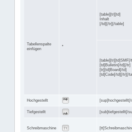
[table][tr][td]
Inhalt
[/td][/tr][/table]
Tabellenspalte
*
einfügen
[table][tr][td]SMF[/
[td]Bulletin[/td][/tr]
[tr][td]Board[/td]
[td]Code[/td][/tr][/t
Hochgestellt
[sup]hochgestellt[/
Tiefgestellt
[sub]tiefgestellt[/s
Schreibmaschine
[tt]Schreibmaschine