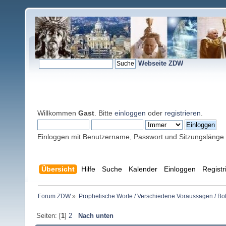
Webseite ZDW
Willkommen
Gast
. Bitte
einloggen
oder
registrieren
.
Einloggen mit Benutzername, Passwort und Sitzungslänge
Übersicht
Hilfe
Suche
Kalender
Einloggen
Registr
Forum ZDW
»
Prophetische Worte / Verschiedene Voraussagen / Bo
Seiten: [
1
]
2
Nach unten