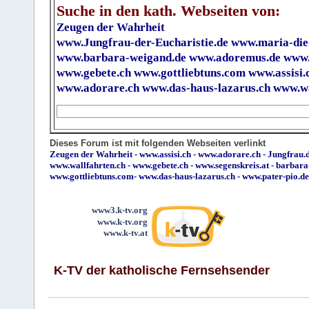
Suche in den kath. Webseiten von:
Zeugen der Wahrheit
www.Jungfrau-der-Eucharistie.de
www.maria-die
www.barbara-weigand.de
www.adoremus.de
www.
www.gebete.ch
www.gottliebtuns.com
www.assisi.
www.adorare.ch
www.das-haus-lazarus.ch
www.wa
Dieses Forum ist mit folgenden Webseiten verlinkt
Zeugen der Wahrheit
-
www.assisi.ch
-
www.adorare.ch
-
Jungfrau.d
www.wallfahrten.ch
-
www.gebete.ch
-
www.segenskreis.at
-
barbara
www.gottliebtuns.com
-
www.das-haus-lazarus.ch
-
www.pater-pio.de
www3.k-tv.org
www.k-tv.org
www.k-tv.at
K-TV der katholische Fernsehsender