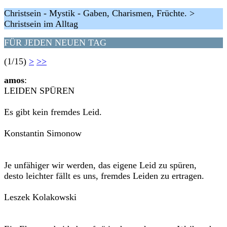
Christsein - Mystik - Gaben, Charismen, Früchte. >
Christsein im Alltag
FÜR JEDEN NEUEN TAG
(1/15)
>
>>
amos
:
LEIDEN SPÜREN
Es gibt kein fremdes Leid.
Konstantin Simonow
Je unfähiger wir werden, das eigene Leid zu spüren,
desto leichter fällt es uns, fremdes Leiden zu ertragen.
Leszek Kolakowski