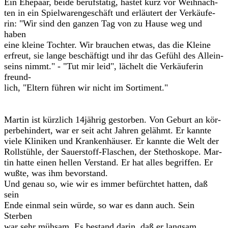
Ein Ehepaar, beide berufstätig, hastet kurz vor Weihnach-
ten in ein Spielwarengeschäft und erläutert der Verkäufe-
rin: "Wir sind den ganzen Tag von zu Hause weg und
haben
eine kleine Tochter. Wir brauchen etwas, das die Kleine
erfreut, sie lange beschäftigt und ihr das Gefühl des Allein-
seins nimmt." - "Tut mir leid", lächelt die Verkäuferin
freund-
lich, "Eltern führen wir nicht im Sortiment."
Martin ist kürzlich 14jährig gestorben. Von Geburt an kör-
perbehindert, war er seit acht Jahren gelähmt. Er kannte
viele Kliniken und Krankenhäuser. Er kannte die Welt der
Rollstühle, der Sauerstoff-Flaschen, der Stethoskope. Mar-
tin hatte einen hellen Verstand. Er hat alles begriffen. Er
wußte, was ihm bevorstand.
Und genau so, wie wir es immer befürchtet hatten, daß
sein
Ende einmal sein würde, so war es dann auch. Sein
Sterben
war sehr mühsam. Es bestand darin, daß er langsam