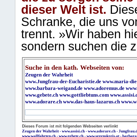
dieser Welt ist.
Diese
Schranke, die uns vo
trennt. »Wir haben hi
sondern suchen die z
Suche in den kath. Webseiten von:
Zeugen der Wahrheit
www.Jungfrau-der-Eucharistie.de
www.maria-die
www.barbara-weigand.de
www.adoremus.de
www.
www.gebete.ch
www.gottliebtuns.com
www.assisi.
www.adorare.ch
www.das-haus-lazarus.ch
www.wa
Dieses Forum ist mit folgenden Webseiten verlinkt
Zeugen der Wahrheit
-
www.assisi.ch
-
www.adorare.ch
-
Jungfrau.d
www.wallfahrten.ch
-
www.gebete.ch
-
www.segenskreis.at
-
barbara