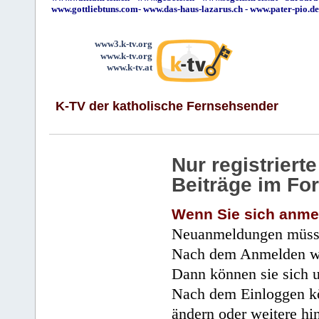
www.gottliebtuns.com
-
www.das-haus-lazarus.ch
-
www.pater-pio.de
www3.k-tv.org
www.k-tv.org
www.k-tv.at
K-TV der katholische Fernsehsender
Nur registrier
Beiträge im Fo
Wenn Sie sich anme
Neuanmeldungen müsse
Nach dem Anmelden wir
Dann können sie sich 
Nach dem Einloggen kö
ändern oder weitere hi