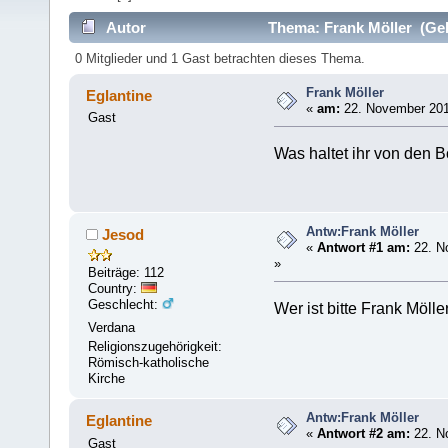
Autor
Thema: Frank Möller (Gel
0 Mitglieder und 1 Gast betrachten dieses Thema.
Frank Möller
Eglantine
«
am:
22. November 201
Gast
Was haltet ihr von den B
Antw:Frank Möller
Jesod
«
Antwort #1 am:
22. N
»
Beiträge: 112
Country:
Geschlecht:
Wer ist bitte Frank Mölle
Verdana
Religionszugehörigkeit:
Römisch-katholische
Kirche
Antw:Frank Möller
Eglantine
«
Antwort #2 am:
22. N
Gast