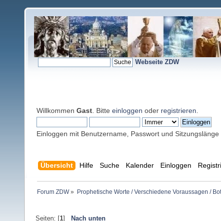
Webseite ZDW
Willkommen
Gast
. Bitte
einloggen
oder
registrieren
.
Einloggen mit Benutzername, Passwort und Sitzungslänge
Übersicht
Hilfe
Suche
Kalender
Einloggen
Registr
Forum ZDW
»
Prophetische Worte / Verschiedene Voraussagen / Bo
Seiten: [
1
]
Nach unten