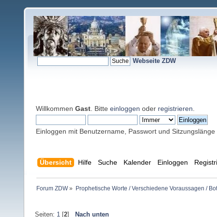
Webseite ZDW
Willkommen
Gast
. Bitte
einloggen
oder
registrieren
.
Einloggen mit Benutzername, Passwort und Sitzungslänge
Übersicht
Hilfe
Suche
Kalender
Einloggen
Registr
Forum ZDW
»
Prophetische Worte / Verschiedene Voraussagen / Bo
Seiten:
1
[
2
]
Nach unten