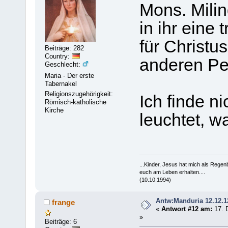
Mons. Milin
in ihr eine
für Christus
Beiträge: 282
Country:
anderen Pe
Geschlecht:
Maria - Der erste
Tabernakel
Religionszugehörigkeit:
Ich finde ni
Römisch-katholische
Kirche
leuchtet, 
...Kinder, Jesus hat mich als Rege
euch am Leben erhalten....
(10.10.1994)
Antw:Manduria 12.12.1
frange
«
Antwort #12 am:
17. 
»
Beiträge: 6