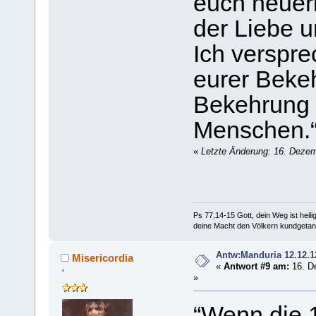
euch neuer
der Liebe 
Ich verspre
eurer Beke
Bekehrung 
Menschen.
«
Letzte Änderung: 16. Dezem
Ps 77,14-15 Gott, dein Weg ist heilig
deine Macht den Völkern kundgetan
Antw:Manduria 12.12.1
Misericordia
«
Antwort #9 am:
16. D
'
»
“Wenn die 1