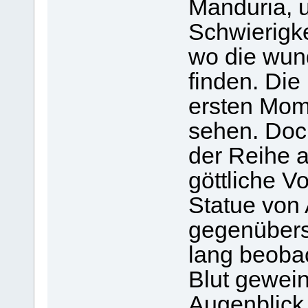
Manduria, 
Schwierigke
wo die wund
finden. Die
ersten Mome
sehen. Doc
der Reihe a
göttliche 
Statue von 
gegenübers
lang beobac
Blut gewein
Augenblick 