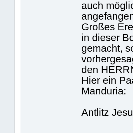
auch mögli
angefangen
Großes Erei
in dieser B
gemacht, s
vorhergesag
den HERRN
Hier ein Pa
Manduria:
Antlitz Jesu