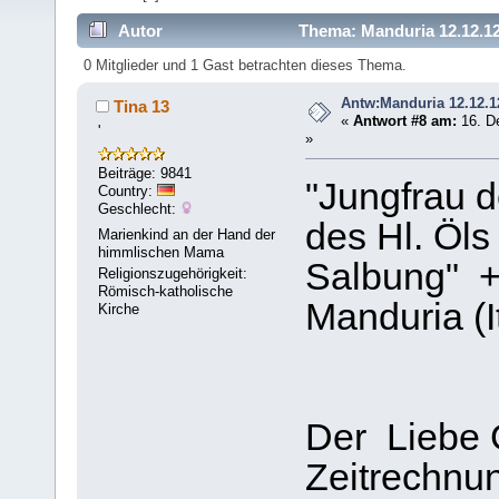
Autor
Thema: Manduria 12.12.12
0 Mitglieder und 1 Gast betrachten dieses Thema.
Antw:Manduria 12.12.1
Tina 13
«
Antwort #8 am:
16. D
'
»
Beiträge: 9841
"Jungfrau d
Country:
Geschlecht:
des Hl. Öl
Marienkind an der Hand der
himmlischen Mama
Salbung" +
Religionszugehörigkeit:
Römisch-katholische
Manduria (I
Kirche
Der Liebe G
Zeitrechnung