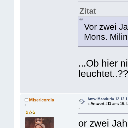
Zitat
Vor zwei J
Mons. Milin
...Ob hier n
leuchtet..?
Antw:Manduria 12.12.1
Misericordia
«
Antwort #11 am:
16. 
'
»
or zwei Jah