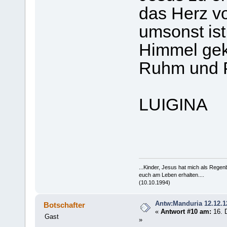
das Herz vo
umsonst ist
Himmel ge
Ruhm und Pr
LUIGINA
...Kinder, Jesus hat mich als Rege
euch am Leben erhalten....
(10.10.1994)
Antw:Manduria 12.12.1
Botschafter
«
Antwort #10 am:
16. 
Gast
»