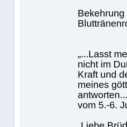
Bekehrung 
Bluttränen
„...Lasst m
nicht im Du
Kraft und d
meines göt
antworten..
vom 5.-6. J
„Liebe Brü