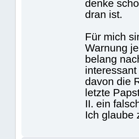
denke scho
dran ist.
Für mich si
Warnung jed
belang nach
interessant
davon die R
letzte Papst
II. ein fal
Ich glaube 