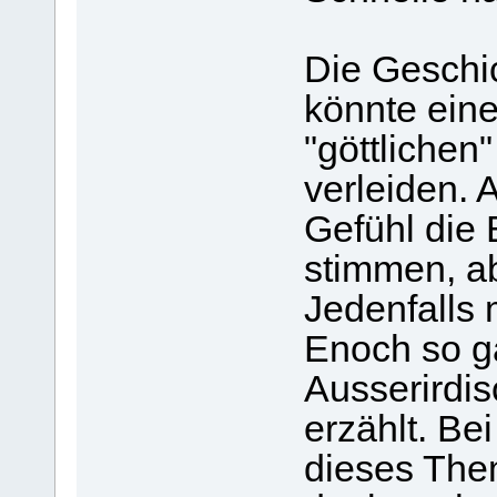
Die Geschi
könnte ein
"göttlichen
verleiden. 
Gefühl die
stimmen, ab
Jedenfalls 
Enoch so ga
Ausserirdi
erzählt. Be
dieses Them