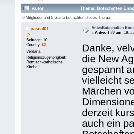
Autor
Thema: Botschaften Enoc
0 Mitglieder und 5 Gäste betrachten dieses Thema.
Antw:Botschaften Eno
pascal01
«
Antwort #8 am:
19. Ja
Beiträge: 10
Country:
Danke, velv
Verdana
die New Ag
Religionszugehörigkeit:
Römisch-katholische
gespannt au
Kirche
vielleicht s
Märchen vo
Dimensione
derzeit kur
auch ein pa