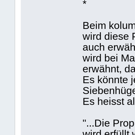
*
Beim kolum
wird diese
auch erwähn
wird bei Mal
erwähnt, da
Es könnte j
Siebenhügel
Es heisst a
"...Die Pro
wird erfüll