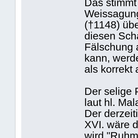
Das stimmt 
Weissagung
(†1148) übe
diesen Sch
Fälschung a
kann, werd
als korrek
Der selige 
laut hl. Mal
Der derzeit
XVI. wäre d
wird "Ruhm