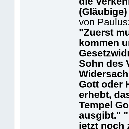
die Verkeh
(Gläubige)
von Paulus
"Zuerst mu
kommen un
Gesetzwidr
Sohn des 
Widersache
Gott oder 
erhebt, da
Tempel Got
ausgibt." 
jetzt noch 