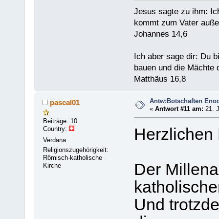
Jesus sagte zu ihm: Ic
kommt zum Vater außer
Johannes 14,6
Ich aber sage dir: Du 
bauen und die Mächte d
Matthäus 16,8
Antw:Botschaften Eno
pascal01
«
Antwort #11 am:
21. J
Beiträge: 10
Country:
Herzlichen
Verdana
Religionszugehörigkeit:
Römisch-katholische
Der Millena
Kirche
katholischen
Und trotzde