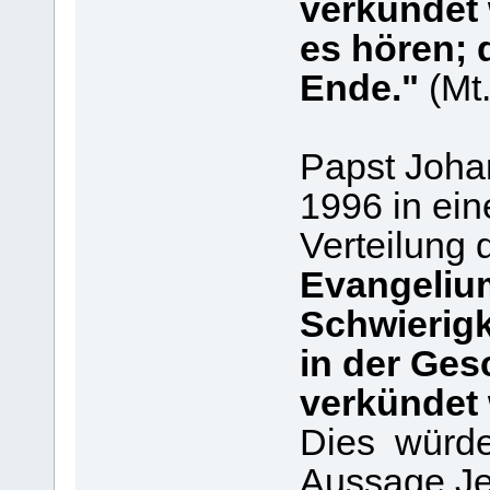
verkündet 
es hören; 
Ende."
(Mt
Papst Joha
1996 in ein
Verteilung 
Evangelium 
Schwierig
in der Gesc
verkündet
Dies würde
Aussage Je