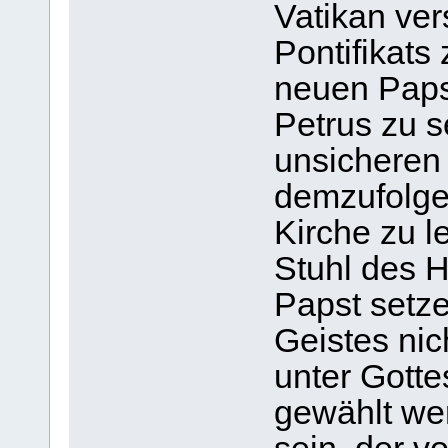
Vatikan ve
Pontifikats
neuen Papst
Petrus zu s
unsicheren
demzufolge 
Kirche zu l
Stuhl des H
Papst setz
Geistes nic
unter Gotte
gewählt wer