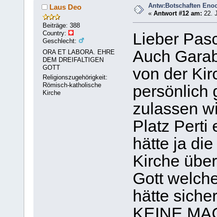
Antw:Botschaften Eno
Laus Deo
«
Antwort #12 am:
22. J
Beiträge: 388
Country:
Lieber Pas
Geschlecht:
Auch Garab
ORA ET LABORA. EHRE
DEM DREIFALTIGEN
GOTT
von der Kir
Religionszugehörigkeit:
Römisch-katholische
persönlich 
Kirche
zulassen wi
Platz Perti
hätte ja di
Kirche über
Gott welche
hätte siche
KEINE MA