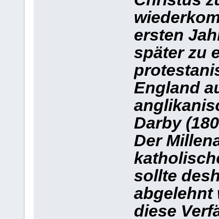
wiederkomm
ersten Jah
später zu 
protestani
England a
anglikanis
Darby (180
Der Millen
katholisch
sollte des
abgelehnt 
diese Verf