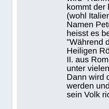
kommt der l
(wohl Itali
Namen Petru
heisst es b
"Während de
Heiligen R
II. aus Rom
unter viel
Dann wird d
werden und 
sein Volk ri