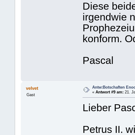
Diese beid
irgendwie n
Prophezeiu
konform. Od
Pascal
Antw:Botschaften Eno
velvet
«
Antwort #9 am:
21. Ja
Gast
Lieber Pasc
Petrus II. 