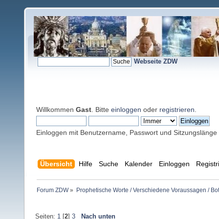
Webseite ZDW
Willkommen
Gast
. Bitte
einloggen
oder
registrieren
.
Einloggen mit Benutzername, Passwort und Sitzungslänge
Übersicht
Hilfe
Suche
Kalender
Einloggen
Registr
Forum ZDW
»
Prophetische Worte / Verschiedene Voraussagen / Bo
Seiten:
1
[
2
]
3
Nach unten