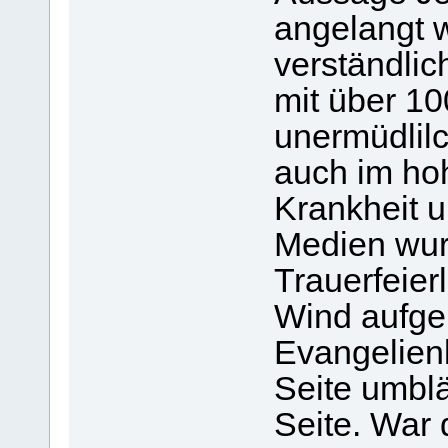
angelangt w
verständlic
mit über 10
unermüdlilc
auch im hoh
Krankheit u
Medien wurd
Trauerfeier
Wind aufge
Evangelien
Seite umblät
Seite. War 