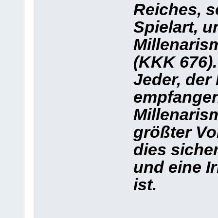
Reiches, s
Spielart, 
Millenari
(KKK 676).
Jeder, der
empfangen
Millenarism
größter Vo
dies siche
und eine Ir
ist.