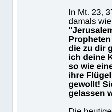
In Mt. 23, 
damals wie 
"Jerusalem
Propheten 
die zu dir 
ich deine
so wie ein
ihre Flügel
gewollt! S
gelassen 
Die heutig