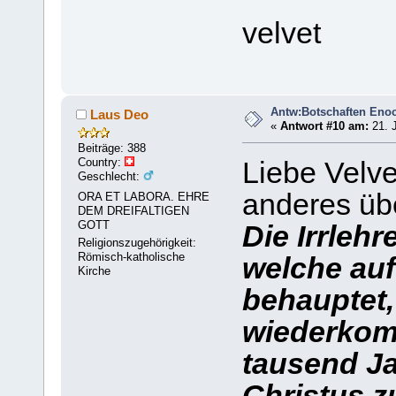
velvet
Antw:Botschaften Eno
Laus Deo
«
Antwort #10 am:
21. J
Beiträge: 388
Country:
Liebe Velve
Geschlecht:
anderes üb
ORA ET LABORA. EHRE
DEM DREIFALTIGEN
GOTT
Die Irrleh
Religionszugehörigkeit:
Römisch-katholische
welche au
Kirche
behauptet,
wiederkom
tausend Ja
Christus z