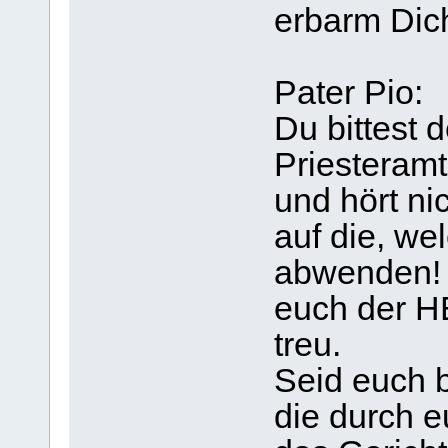
erbarm Dich
Pater Pio:
Du bittest 
Priesteram
und hört nic
auf die, w
abwenden! 
euch der HE
treu.
Seid euch b
die durch e