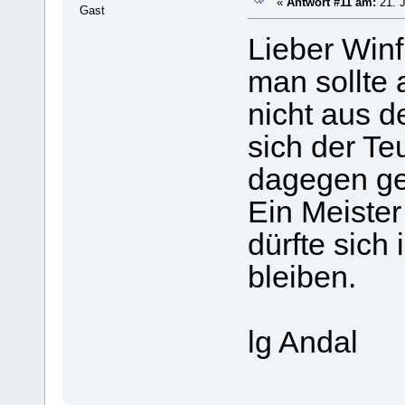
«
Antwort #11 am:
21. J
Gast
Lieber Winf
man sollte 
nicht aus d
sich der Te
dagegen ge
Ein Meister
dürfte sich
bleiben.
lg Andal