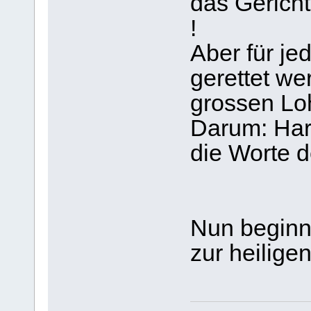
das Gericht
!
Aber für je
gerettet we
grossen Lo
Darum: Harr
die Worte 
Nun beginn
zur heilige