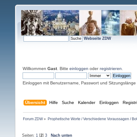
Webseite ZDW
Willkommen
Gast
. Bitte
einloggen
oder
registrieren
.
Einloggen mit Benutzername, Passwort und Sitzungslänge
Übersicht
Hilfe
Suche
Kalender
Einloggen
Registr
Forum ZDW
»
Prophetische Worte / Verschiedene Voraussagen / Bo
Seiten:
1
[
2
]
3
Nach unten