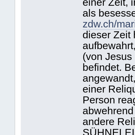
einer Zeit
als besesse
zdw.ch/mar
dieser Zeit
aufbewahrt,
(von Jesus 
befindet. 
angewandt, 
einer Reliq
Person rea
abwehrend 
andere Rel
SÜHNELEI