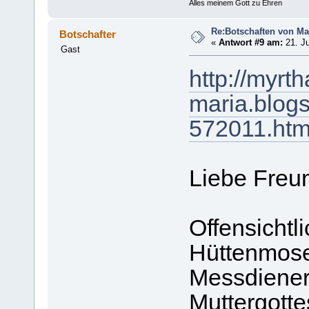
Alles meinem Gott zu Ehren
Re:Botschaften von Ma
Botschafter
«
Antwort #9 am:
21. Ju
Gast
http://myrth
maria.blogs
572011.htm
Liebe Freu
Offensichtl
Hüttenmoser
Messdiener,
Muttergotte