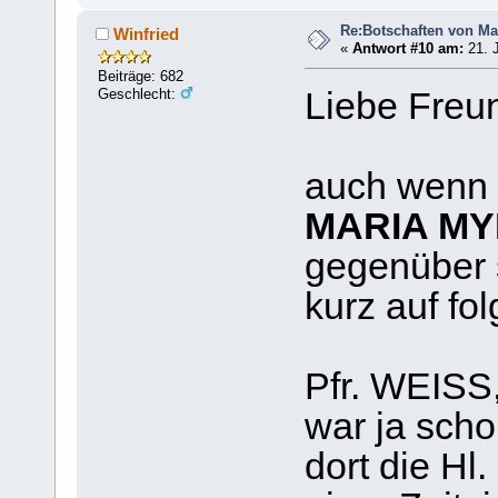
Re:Botschaften von Ma
Winfried
«
Antwort #10 am:
21. J
Beiträge: 682
Geschlecht:
Liebe Freu
auch wenn 
MARIA M
gegenüber 
kurz auf f
Pfr. WEISS
war ja sch
dort die Hl