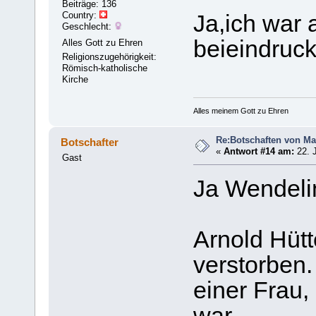
Beiträge: 136
Country:
Ja,ich war 
Geschlecht:
beieindruck
Alles Gott zu Ehren
Religionszugehörigkeit:
Römisch-katholische
Kirche
Alles meinem Gott zu Ehren
Re:Botschaften von Ma
Botschafter
«
Antwort #14 am:
22. J
Gast
Ja Wendeli
Arnold Hütt
verstorben.
einer Frau,
war.