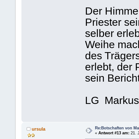
Der Himmel 
Priester se
selber erle
Weihe macht
des Trägers
erlebt, der
sein Bericht
LG Markus
Re:Botschaften von Ma
ursula
«
Antwort #13 am:
21. J