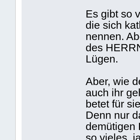
Es gibt so 
die sich ka
nennen. Ab
des HERRN 
Lügen.
Aber, wie d
auch ihr ge
betet für si
Denn nur da
demütigen 
so vieles, 