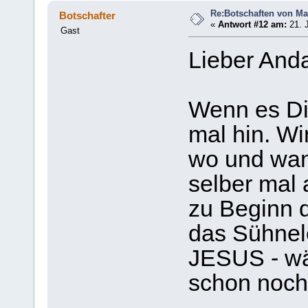
Re:Botschaften von Ma
Botschafter
«
Antwort #12 am:
21. J
Gast
Lieber Anda
Wenn es Dic
mal hin. Wi
wo und wann
selber mal
zu Beginn d
das Sühnel
JESUS - wä
schon noch