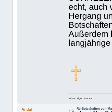
echt, auch 
Hergang un
Botschaften
Außerdem k
langjährige
In hoc signo vinces.
Re:Botschaften von Ma
Andal