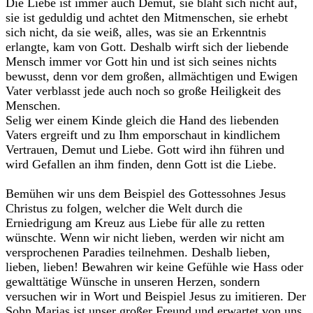
Die Liebe ist immer auch Demut, sie bläht sich nicht auf,
sie ist geduldig und achtet den Mitmenschen, sie erhebt
sich nicht, da sie weiß, alles, was sie an Erkenntnis
erlangte, kam von Gott. Deshalb wirft sich der liebende
Mensch immer vor Gott hin und ist sich seines nichts
bewusst, denn vor dem großen, allmächtigen und Ewigen
Vater verblasst jede auch noch so große Heiligkeit des
Menschen.
Selig wer einem Kinde gleich die Hand des liebenden
Vaters ergreift und zu Ihm emporschaut in kindlichem
Vertrauen, Demut und Liebe. Gott wird ihn führen und
wird Gefallen an ihm finden, denn Gott ist die Liebe.
Bemühen wir uns dem Beispiel des Gottessohnes Jesus
Christus zu folgen, welcher die Welt durch die
Erniedrigung am Kreuz aus Liebe für alle zu retten
wünschte. Wenn wir nicht lieben, werden wir nicht am
versprochenen Paradies teilnehmen. Deshalb lieben,
lieben, lieben! Bewahren wir keine Gefühle wie Hass oder
gewalttätige Wünsche in unseren Herzen, sondern
versuchen wir in Wort und Beispiel Jesus zu imitieren. Der
Sohn Marias ist unser großer Freund und erwartet von uns