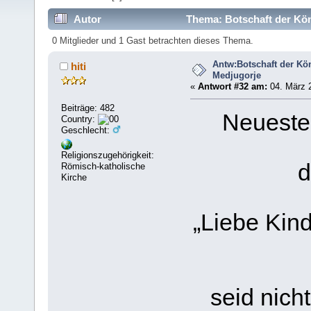
Autor
Thema: Botschaft der Kön
0 Mitglieder und 1 Gast betrachten dieses Thema.
Antw:Botschaft der Kö
hiti
Medjugorje
«
Antwort #32 am:
04. März 2
Beiträge: 482
Neueste 
Country:
Geschlecht:
Religionszugehörigkeit:
d
Römisch-katholische
Kirche
„Liebe Kin
seid nicht