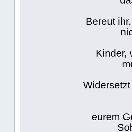
da
Bereut ihr
ni
Kinder, 
me
Widersetzt
eurem Ge
So