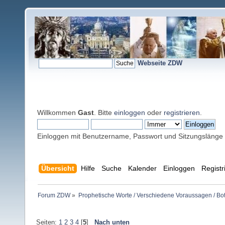
Webseite ZDW
Willkommen
Gast
. Bitte
einloggen
oder
registrieren
.
Einloggen mit Benutzername, Passwort und Sitzungslänge
Übersicht
Hilfe
Suche
Kalender
Einloggen
Registr
Forum ZDW
»
Prophetische Worte / Verschiedene Voraussagen / Bo
Seiten:
1
2
3
4
[
5
]
Nach unten