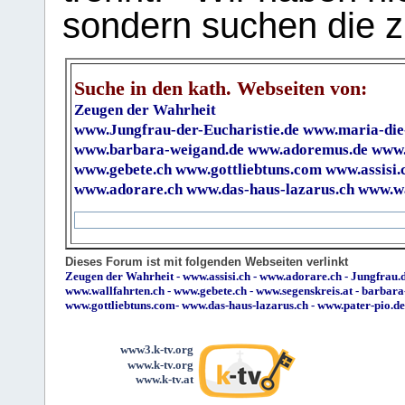
sondern suchen die z
Suche in den kath. Webseiten von:
Zeugen der Wahrheit
www.Jungfrau-der-Eucharistie.de
www.maria-die
www.barbara-weigand.de
www.adoremus.de
www.
www.gebete.ch
www.gottliebtuns.com
www.assisi.
www.adorare.ch
www.das-haus-lazarus.ch
www.wa
Dieses Forum ist mit folgenden Webseiten verlinkt
Zeugen der Wahrheit
-
www.assisi.ch
-
www.adorare.ch
-
Jungfrau.d
www.wallfahrten.ch
-
www.gebete.ch
-
www.segenskreis.at
-
barbara
www.gottliebtuns.com
-
www.das-haus-lazarus.ch
-
www.pater-pio.de
www3.k-tv.org
www.k-tv.org
www.k-tv.at