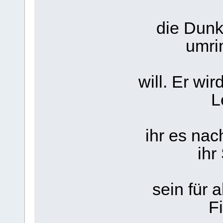
die Dunk
umri
will. Er wi
L
ihr es na
ihr
sein für 
F