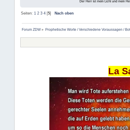
Der Herr ist mein Licht und mein Hei
Seiten:
1
2
3
4
[
5
]
Nach oben
Forum ZDW
»
Prophetische Worte / Verschiedene Voraussagen / Bo
La S