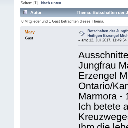
Seiten: [
1
]
Nach unten
Autor
Thema: Botschaften der J
(Gelesen 6725 mal)
0 Mitglieder und 1 Gast betrachten dieses Thema.
Botschaften der Jungf
Mary
Heiligen Erzengel Mic
Gast
«
am:
12. Juli 2017, 11:49:54 
Ausschnitte
Jungfrau Ma
Erzengel M
Ontario/Ka
Marmora - 
Ich betete a
Kreuzweges!
Ihm die leb