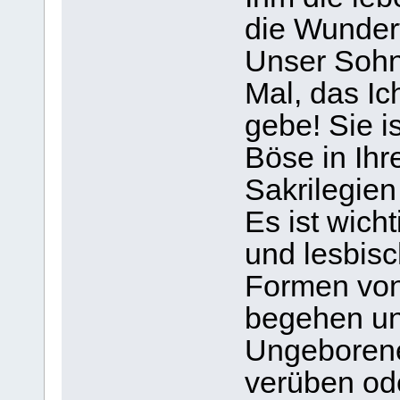
die Wundert
Unser Sohn,
Mal, das Ic
gebe! Sie is
Böse in Ihr
Sakrilegien
Es ist wich
und lesbis
Formen von
begehen un
Ungeborene
verüben od