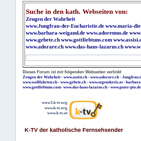
Suche in den kath. Webseiten von:
Zeugen der Wahrheit
www.Jungfrau-der-Eucharistie.de
www.maria-die
www.barbara-weigand.de
www.adoremus.de
www.
www.gebete.ch
www.gottliebtuns.com
www.assisi.
www.adorare.ch
www.das-haus-lazarus.ch
www.wa
Dieses Forum ist mit folgenden Webseiten verlinkt
Zeugen der Wahrheit
-
www.assisi.ch
-
www.adorare.ch
-
Jungfrau.d
www.wallfahrten.ch
-
www.gebete.ch
-
www.segenskreis.at
-
barbara
www.gottliebtuns.com
-
www.das-haus-lazarus.ch
-
www.pater-pio.de
www3.k-tv.org
www.k-tv.org
www.k-tv.at
K-TV der katholische Fernsehsender