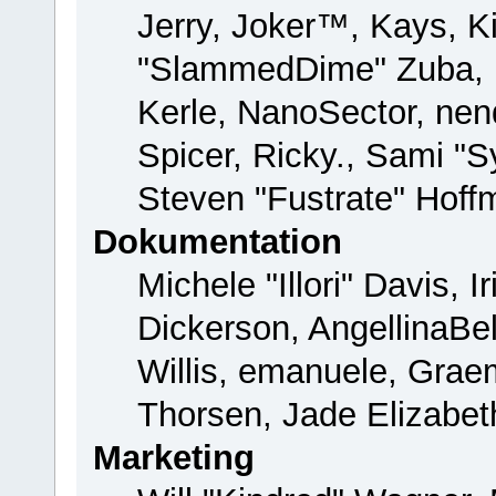
Jerry, Joker™, Kays, Ki
"SlammedDime" Zuba, 
Kerle, NanoSector, nend
Spicer, Ricky., Sami "
Steven "Fustrate" Hoff
Dokumentation
Michele "Illori" Davis, 
Dickerson, AngellinaBel
Willis, emanuele, Gra
Thorsen, Jade Elizabet
Marketing