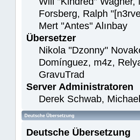
Will "Kindred" Wagner,
Forsberg, Ralph "[n3rv
Mert "Antes" Alınbay
Übersetzer
Nikola "Dzonny" Novako
Domínguez, m4z, Relya
GravuTrad
Server Administratoren
Derek Schwab, Michael
Deutsche Übersetzung
Deutsche Übersetzung