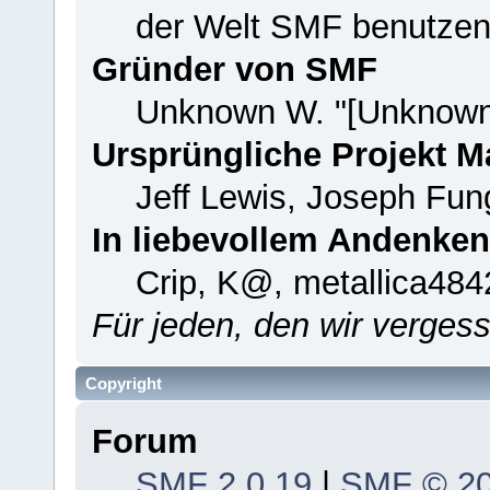
der Welt SMF benutzen
Gründer von SMF
Unknown W. "[Unknown
Ursprüngliche Projekt 
Jeff Lewis, Joseph Fu
In liebevollem Andenken
Crip, K@, metallica484
Für jeden, den wir verge
Copyright
Forum
SMF 2.0.19
|
SMF © 2