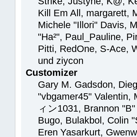
Strike, Justyne, K@, Ke
Kill Em All, margarett,
Michele "Illori" Davis, 
"Ha²", Paul_Pauline, P
Pitti, RedOne, S-Ace,
und ziycon
Customizer
Gary M. Gadsdon, Dieg
"vbgamer45" Valentin, 
ィン1031, Brannon "B" H
Bugo, Bulakbol, Colin 
Eren Yasarkurt, Gwenw