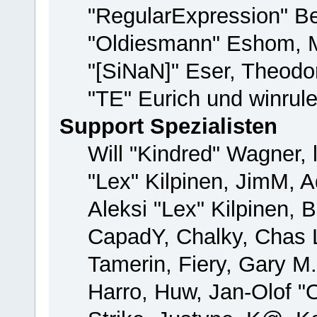
"RegularExpression" B
"Oldiesmann" Eshom, M
"[SiNaN]" Eser, Theodor
"TE" Eurich und winrul
Support Spezialisten
Will "Kindred" Wagner, 
"Lex" Kilpinen, JimM, A
Aleksi "Lex" Kilpinen, 
CapadY, Chalky, Chas 
Tamerin, Fiery, Gary M
Harro, Huw, Jan-Olof "