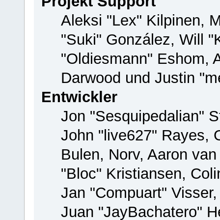
Projekt Support
Aleksi "Lex" Kilpinen, M
"Suki" González, Will 
"Oldiesmann" Eshom, 
Darwood und Justin "me
Entwickler
Jon "Sesquipedalian" St
John "live627" Rayes,
Bulen, Norv, Aaron van
"Bloc" Kristiansen, Co
Jan "Compuart" Visser
Juan "JayBachatero" H