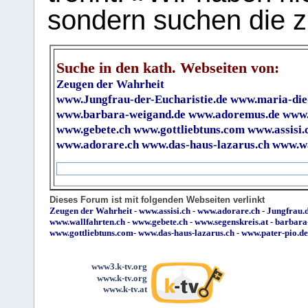
sondern suchen die z
Suche in den kath. Webseiten von:
Zeugen der Wahrheit
www.Jungfrau-der-Eucharistie.de
www.maria-die
www.barbara-weigand.de
www.adoremus.de
www.
www.gebete.ch
www.gottliebtuns.com
www.assisi.
www.adorare.ch
www.das-haus-lazarus.ch
www.wa
Dieses Forum ist mit folgenden Webseiten verlinkt
Zeugen der Wahrheit
-
www.assisi.ch
-
www.adorare.ch
-
Jungfrau.d
www.wallfahrten.ch
-
www.gebete.ch
-
www.segenskreis.at
-
barbara
www.gottliebtuns.com
-
www.das-haus-lazarus.ch
-
www.pater-pio.de
www3.k-tv.org
www.k-tv.org
www.k-tv.at