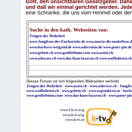
Gott, den unsichtbaren Gesetzgeber. Daher
und daß wir einmal gerichtet werden. Jeder
eine Schranke, die uns vom Himmel oder der H
Suche in den kath. Webseiten von:
Zeugen der Wahrheit
www.Jungfrau-der-Eucharistie.de
www.maria-die-makellose.d
www.barbara-weigand.de
www.adoremus.de
www.pater-pio.de
www.gebete.ch
www.gottliebtuns.com
www.assisi.ch
www.adorare.ch
www.das-haus-lazarus.ch
www.wallfahrten.ch
Dieses Forum ist mit folgenden Webseiten verlinkt
Zeugen der Wahrheit
-
www.assisi.ch
-
www.adorare.ch
-
Jungfra
www.wallfahrten.ch
-
www.gebete.ch
-
www.segenskreis.at
-
barb
www.gottliebtuns.com
-
www.das-haus-lazarus.ch
-
www.pater-pi
www3.k-tv.org
www.k-tv.org
www.k-tv.at