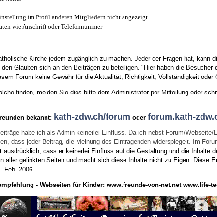
instellung im Profil anderen Mitgliedern nicht angezeigt.
aten wie Anschrift oder Telefonnummer
tholische Kirche jedem zugänglich zu machen. Jeder der Fragen hat, kann di
den Glauben sich an den Beiträgen zu beteiligen. "Hier haben die Besucher d
sem Forum keine Gewähr für die Aktualität, Richtigkeit, Vollständigkeit oder Q
he finden, melden Sie dies bitte dem Administrator per Mitteilung oder schr
kath-zdw.ch/forum
forum.kath-zdw.
Freunden bekannt:
oder
eiträge habe ich als Admin keinerlei Einfluss. Da ich nebst Forum/Webseite/
wissen, dass jeder Beitrag, die Meinung des Eintragenden widerspiegelt. Im Fo
usdrücklich, dass er keinerlei Einfluss auf die Gestaltung und die Inhalte d
en aller gelinkten Seiten und macht sich diese Inhalte nicht zu Eigen.
Diese Er
n.
Feb. 2006
empfehlung - Webseiten für Kinder:
www.freunde-von-net.net
www.life-te