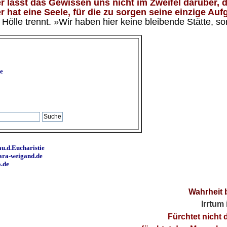
 lässt das Gewissen uns nicht im Zweifel darüber, d
 hat eine Seele, für die zu sorgen seine einzige Aufg
ölle trennt. »Wir haben hier keine bleibende Stätte, so
e
u.d.Eucharistie
ara-weigand.de
o.de
Wahrheit 
Irrtum
Fürchtet nicht 