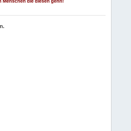
an Menschen die diesen gehn!
n.