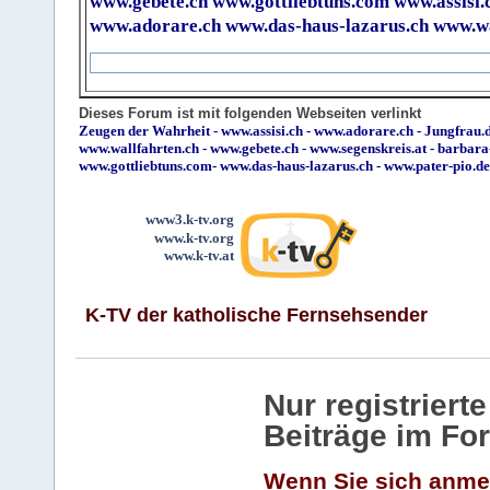
www.gebete.ch
www.gottliebtuns.com
www.assisi.
www.adorare.ch
www.das-haus-lazarus.ch
www.wa
Dieses Forum ist mit folgenden Webseiten verlinkt
Zeugen der Wahrheit
-
www.assisi.ch
-
www.adorare.ch
-
Jungfrau.d
www.wallfahrten.ch
-
www.gebete.ch
-
www.segenskreis.at
-
barbara
www.gottliebtuns.com
-
www.das-haus-lazarus.ch
-
www.pater-pio.de
www3.k-tv.org
www.k-tv.org
www.k-tv.at
K-TV der katholische Fernsehsender
Nur registrier
Beiträge im Fo
Wenn Sie sich anme