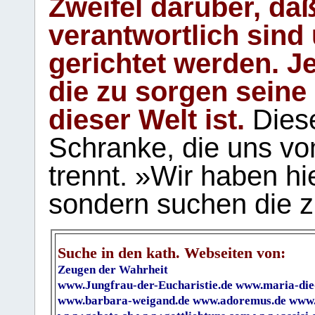
Zweifel darüber, daß
verantwortlich sind
gerichtet werden. Je
die zu sorgen seine
dieser Welt ist.
Diese
Schranke, die uns vo
trennt. »Wir haben hi
sondern suchen die z
Suche in den kath. Webseiten von:
Zeugen der Wahrheit
www.Jungfrau-der-Eucharistie.de
www.maria-die
www.barbara-weigand.de
www.adoremus.de
www.