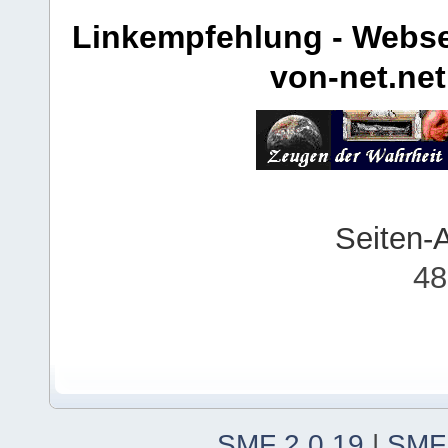
Linkempfehlung - Webse
von-net.net
Seiten-
48
SMF 2.0.19
|
SMF