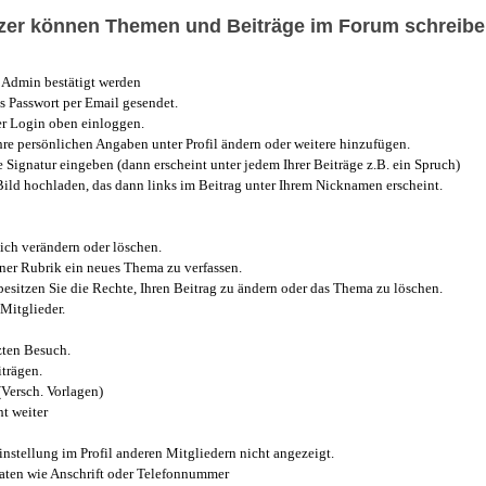
utzer können Themen und Beiträge im Forum schreibe
Admin bestätigt werden
 Passwort per Email gesendet.
r Login oben einloggen.
e persönlichen Angaben unter Profil ändern oder weitere hinzufügen.
e Signatur eingeben (dann erscheint unter jedem Ihrer Beiträge z.B. ein Spruch)
 Bild hochladen, das dann links im Beitrag unter Ihrem Nicknamen erscheint.
ich verändern oder löschen.
iner Rubrik ein neues Thema zu verfassen.
esitzen Sie die Rechte, Ihren Beitrag zu ändern oder das Thema zu löschen.
Mitglieder.
zten Besuch.
trägen.
(Versch. Vorlagen)
t weiter
instellung im Profil anderen Mitgliedern nicht angezeigt.
aten wie Anschrift oder Telefonnummer