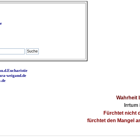
e
u.d.Eucharistie
ara-weigand.de
o.de
Wahrheit 
Irrtum
Fürchtet nicht 
fürchtet den Mangel 