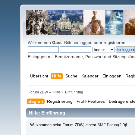
Willkommen
Gast
. Bitte
einloggen
oder
registrieren
.
Einloggen mit Benutzername, Passwort und Sitzungslä
Übersicht
Hilfe
Suche
Kalender
Einloggen
Regi
Forum ZDW
»
Hilfe
»
Einführung
Beginn
Registrierung
Profil-Features
Beiträge erste
Hilfe: Einführung
Willkommen beim Forum ZDW, einem
SMF Forum
(2.0)!