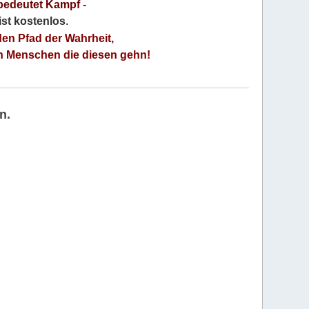
bedeutet Kampf
-
 ist kostenlos
.
den Pfad der Wahrheit,
an Menschen die diesen gehn!
n.