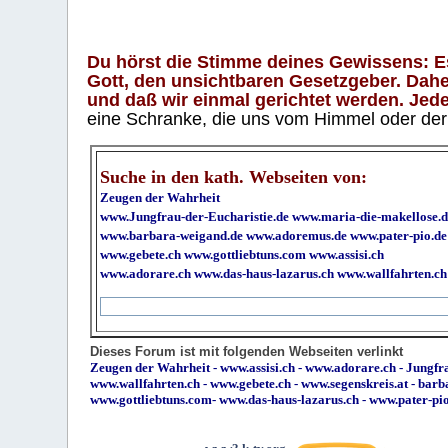
Du hörst die Stimme deines Gewissens: Es 
Gott, den unsichtbaren Gesetzgeber. Daher
und daß wir einmal gerichtet werden. Jeder
eine Schranke, die uns vom Himmel oder der H
Suche in den kath. Webseiten von:
Zeugen der Wahrheit
www.Jungfrau-der-Eucharistie.de
www.maria-die-makellose.d
www.barbara-weigand.de
www.adoremus.de
www.pater-pio.de
www.gebete.ch
www.gottliebtuns.com
www.assisi.ch
www.adorare.ch
www.das-haus-lazarus.ch
www.wallfahrten.ch
Dieses Forum ist mit folgenden Webseiten verlinkt
Zeugen der Wahrheit
-
www.assisi.ch
-
www.adorare.ch
-
Jungfra
www.wallfahrten.ch
-
www.gebete.ch
-
www.segenskreis.at
-
barb
www.gottliebtuns.com
-
www.das-haus-lazarus.ch
-
www.pater-pi