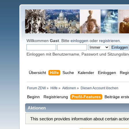
Willkommen
Gast
. Bitte
einloggen
oder
registrieren
.
Einloggen mit Benutzername, Passwort und Sitzungslä
Übersicht
Hilfe
Suche
Kalender
Einloggen
Regi
Forum ZDW
»
Hilfe
»
Aktionen
»
Diesen Account löschen
Beginn
Registrierung
Profil-Features
Beiträge erst
Aktionen
This section provides information about certain acti