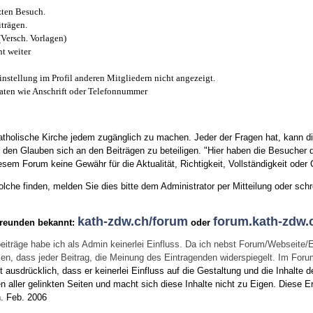
zten Besuch.
trägen.
(Versch. Vorlagen)
t weiter
instellung im Profil anderen Mitgliedern nicht angezeigt.
aten wie Anschrift oder Telefonnummer
tholische Kirche jedem zugänglich zu machen. Jeder der Fragen hat, kann di
den Glauben sich an den Beiträgen zu beteiligen. "Hier haben die Besucher d
sem Forum keine Gewähr für die Aktualität, Richtigkeit, Vollständigkeit oder Q
he finden, melden Sie dies bitte dem Administrator per Mitteilung oder schr
kath-zdw.ch/forum
forum.kath-zdw.
Freunden bekannt:
oder
eiträge habe ich als Admin keinerlei Einfluss. Da ich nebst Forum/Webseite/
wissen, dass jeder Beitrag, die Meinung des Eintragenden widerspiegelt. Im Fo
usdrücklich, dass er keinerlei Einfluss auf die Gestaltung und die Inhalte d
en aller gelinkten Seiten und macht sich diese Inhalte nicht zu Eigen.
Diese Er
n.
Feb. 2006