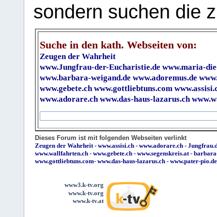
sondern suchen die z
Suche in den kath. Webseiten von:
Zeugen der Wahrheit
www.Jungfrau-der-Eucharistie.de
www.maria-die
www.barbara-weigand.de
www.adoremus.de
www.
www.gebete.ch
www.gottliebtuns.com
www.assisi.
www.adorare.ch
www.das-haus-lazarus.ch
www.wa
Dieses Forum ist mit folgenden Webseiten verlinkt
Zeugen der Wahrheit
-
www.assisi.ch
-
www.adorare.ch
-
Jungfrau.d
www.wallfahrten.ch
-
www.gebete.ch
-
www.segenskreis.at
-
barbara
www.gottliebtuns.com
-
www.das-haus-lazarus.ch
-
www.pater-pio.de
www3.k-tv.org
www.k-tv.org
www.k-tv.at