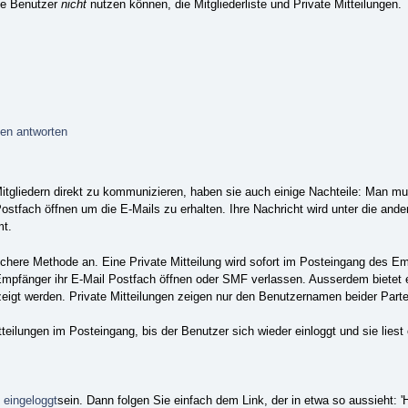
rte Benutzer
nicht
nutzen können, die Mitgliederliste und Private Mitteilungen.
gen antworten
tgliedern direkt zu kommunizieren, haben sie auch einige Nachteile: Man mu
stfach öffnen um die E-Mails zu erhalten. Ihre Nachricht wird unter die and
mt.
sichere Methode an. Eine Private Mitteilung wird sofort im Posteingang des 
änger ihr E-Mail Postfach öffnen oder SMF verlassen. Ausserdem bietet ein
igt werden. Private Mitteilungen zeigen nur den Benutzernamen beider Parte
tteilungen im Posteingang, bis der Benutzer sich wieder einloggt und sie lie
e
eingeloggt
sein. Dann folgen Sie einfach dem Link, der in etwa so aussieht: 