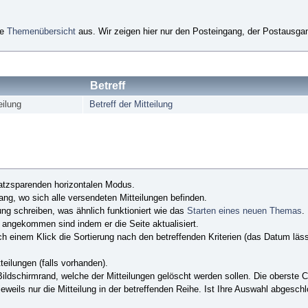
ie
Themenübersicht
aus. Wir zeigen hier nur den Posteingang, der Postausgan
Betreff
eilung
Betreff der Mitteilung
atzsparenden horizontalen Modus.
ng, wo sich alle versendeten Mitteilungen befinden.
ung schreiben, was ähnlich funktioniert wie das
Starten eines neuen Themas
.
 angekommen sind indem er die Seite aktualisiert.
 einem Klick die Sortierung nach den betreffenden Kriterien (das Datum läss
eilungen (falls vorhanden).
ldschirmrand, welche der Mitteilungen gelöscht werden sollen. Die oberste Ch
eils nur die Mitteilung in der betreffenden Reihe. Ist Ihre Auswahl abgesch