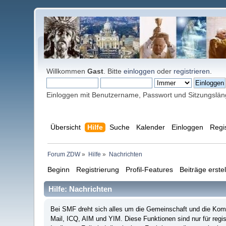
Willkommen
Gast
. Bitte
einloggen
oder
registrieren
.
Einloggen mit Benutzername, Passwort und Sitzungslä
Übersicht
Hilfe
Suche
Kalender
Einloggen
Regi
Forum ZDW
»
Hilfe
»
Nachrichten
Beginn
Registrierung
Profil-Features
Beiträge erste
Hilfe: Nachrichten
Bei SMF dreht sich alles um die Gemeinschaft und die Kommu
Mail, ICQ, AIM und YIM. Diese Funktionen sind nur für regis