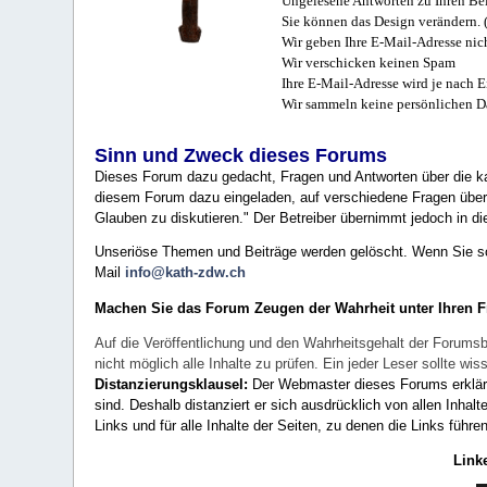
Ungelesene Antworten zu Ihren Bei
Sie können das Design verändern. 
Wir geben Ihre E-Mail-Adresse nich
Wir verschicken keinen Spam
Ihre E-Mail-Adresse wird je nach E
Wir sammeln keine persönlichen D
Sinn und Zweck dieses Forums
Dieses Forum dazu gedacht, Fragen und Antworten über die ka
diesem Forum dazu eingeladen, auf verschiedene Fragen über 
Glauben zu diskutieren." Der Betreiber übernimmt jedoch in die
Unseriöse Themen und Beiträge werden gelöscht. Wenn Sie solc
Mail
info@kath-zdw.ch
Machen Sie das Forum Zeugen der Wahrheit unter Ihren 
Auf die Veröffentlichung und den Wahrheitsgehalt der Forumsb
nicht möglich alle Inhalte zu prüfen. Ein jeder Leser sollte 
Distanzierungsklausel:
Der Webmaster dieses Forums erklärt a
sind. Deshalb distanziert er sich ausdrücklich von allen Inhalt
Links und für alle Inhalte der Seiten, zu denen die Links führe
Link