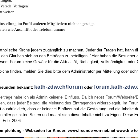
trägen.
(Versch. Vorlagen)
t weiter
instellung im Profil anderen Mitgliedern nicht angezeigt.
aten wie Anschrift oder Telefonnummer
tholische Kirche jedem zugänglich zu machen. Jeder der Fragen hat, kann di
den Glauben sich an den Beiträgen zu beteiligen. "Hier haben die Besucher d
sem Forum keine Gewähr für die Aktualität, Richtigkeit, Vollständigkeit oder Q
he finden, melden Sie dies bitte dem Administrator per Mitteilung oder schr
kath-zdw.ch/forum
forum.kath-zdw.
Freunden bekannt:
oder
eiträge habe ich als Admin keinerlei Einfluss. Da ich nebst Forum/Webseite/
wissen, dass jeder Beitrag, die Meinung des Eintragenden widerspiegelt. Im Fo
usdrücklich, dass er keinerlei Einfluss auf die Gestaltung und die Inhalte d
en aller gelinkten Seiten und macht sich diese Inhalte nicht zu Eigen.
Diese Er
n.
Feb. 2006
empfehlung - Webseiten für Kinder:
www.freunde-von-net.net
www.life-te