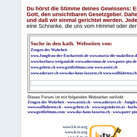
Du hörst die Stimme deines Gewissens: Es 
Gott, den unsichtbaren Gesetzgeber. Daher
und daß wir einmal gerichtet werden. Jeder
eine Schranke, die uns vom Himmel oder der H
Suche in den kath. Webseiten von:
Zeugen der Wahrheit
www.Jungfrau-der-Eucharistie.de
www.maria-die-makellose.d
www.barbara-weigand.de
www.adoremus.de
www.pater-pio.de
www.gebete.ch
www.gottliebtuns.com
www.assisi.ch
www.adorare.ch
www.das-haus-lazarus.ch
www.wallfahrten.ch
Dieses Forum ist mit folgenden Webseiten verlinkt
Zeugen der Wahrheit
-
www.assisi.ch
-
www.adorare.ch
-
Jungfra
www.wallfahrten.ch
-
www.gebete.ch
-
www.segenskreis.at
-
barb
www.gottliebtuns.com
-
www.das-haus-lazarus.ch
-
www.pater-pi
www3.k-tv.org
www.k-tv.org
www.k-tv.at