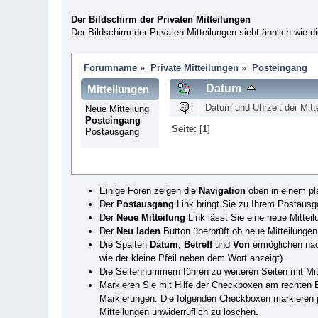
Der Bildschirm der Privaten Mitteilungen
Der Bildschirm der Privaten Mitteilungen sieht ähnlich wie d
Forumname
»
Private Mitteilungen
»
Posteingang
Datum
Mitteilungen
Datum und Uhrzeit der Mitt
Neue Mitteilung
Posteingang
Seite:
[
1
]
Postausgang
Einige Foren zeigen die
Navigation
oben in einem pl
Der
Postausgang
Link bringt Sie zu Ihrem Postausga
Der
Neue Mitteilung
Link lässt Sie eine neue Mitteil
Der
Neu laden
Button überprüft ob neue Mitteilungen
Die Spalten
Datum
,
Betreff
und
Von
ermöglichen nach
wie der kleine Pfeil neben dem Wort anzeigt).
Die Seitennummern führen zu weiteren Seiten mit Mitt
Markieren Sie mit Hilfe der Checkboxen am rechten Bi
Markierungen. Die folgenden Checkboxen markieren jew
Mitteilungen unwiderruflich zu löschen.