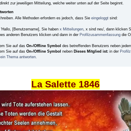
direkt zur jeweiligen Mitteilung, welche weiter unten auf der Seite beginnt.
ntworten
chreiben. Alle Methoden erfordern es jedoch, dass Sie
eingeloggt
sind:
: 'Hallo, [Benutzername], Sie haben
x Mitteilungen
, x sind neu', dann klicken 
nes anderen Benutzers klicken und dann in der
Profilzusammenfassung
die O
ndem Sie auf das
On-/Offline Symbol
des betreffenden Benutzers neben jedem 
ndem Sie auf das
On-/Offline Symbol
neben
Dieses Mitglied ist:
in der
Profi
 ein Thema antworten
.
La Salette 1846