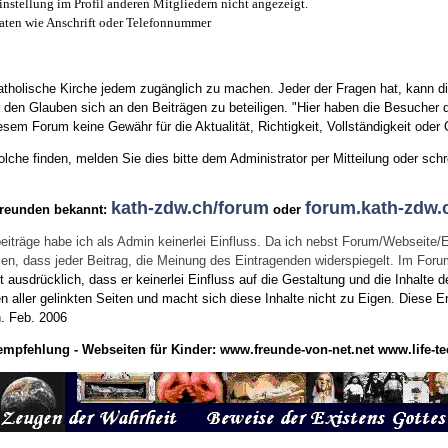
instellung im Profil anderen Mitgliedern nicht angezeigt.
aten wie Anschrift oder Telefonnummer
tholische Kirche jedem zugänglich zu machen. Jeder der Fragen hat, kann di
den Glauben sich an den Beiträgen zu beteiligen. "Hier haben die Besucher d
sem Forum keine Gewähr für die Aktualität, Richtigkeit, Vollständigkeit oder Q
he finden, melden Sie dies bitte dem Administrator per Mitteilung oder schr
kath-zdw.ch/forum
forum.kath-zdw.
Freunden bekannt:
oder
eiträge habe ich als Admin keinerlei Einfluss. Da ich nebst Forum/Webseite/
wissen, dass jeder Beitrag, die Meinung des Eintragenden widerspiegelt. Im Fo
usdrücklich, dass er keinerlei Einfluss auf die Gestaltung und die Inhalte d
en aller gelinkten Seiten und macht sich diese Inhalte nicht zu Eigen.
Diese Er
n.
Feb. 2006
empfehlung - Webseiten für Kinder:
www.freunde-von-net.net
www.life-te