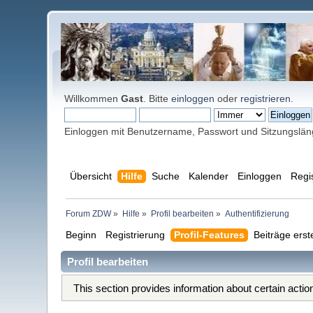
Willkommen
Gast
. Bitte
einloggen
oder
registrieren
.
Einloggen mit Benutzername, Passwort und Sitzungslä
Übersicht
Hilfe
Suche
Kalender
Einloggen
Regi
Forum ZDW
»
Hilfe
»
Profil bearbeiten
»
Authentifizierung
Beginn
Registrierung
Profil-Features
Beiträge erst
Profil bearbeiten
This section provides information about certain acti