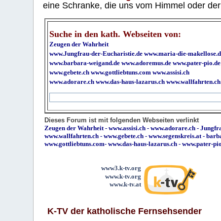
eine Schranke, die uns vom Himmel oder der H
Suche in den kath. Webseiten von:
Zeugen der Wahrheit
www.Jungfrau-der-Eucharistie.de
www.maria-die-makellose.d
www.barbara-weigand.de
www.adoremus.de
www.pater-pio.de
www.gebete.ch
www.gottliebtuns.com
www.assisi.ch
www.adorare.ch
www.das-haus-lazarus.ch
www.wallfahrten.ch
Dieses Forum ist mit folgenden Webseiten verlinkt
Zeugen der Wahrheit
-
www.assisi.ch
-
www.adorare.ch
-
Jungfra
www.wallfahrten.ch
-
www.gebete.ch
-
www.segenskreis.at
-
barb
www.gottliebtuns.com
-
www.das-haus-lazarus.ch
-
www.pater-pi
www3.k-tv.org
www.k-tv.org
www.k-tv.at
K-TV der katholische Fernsehsender