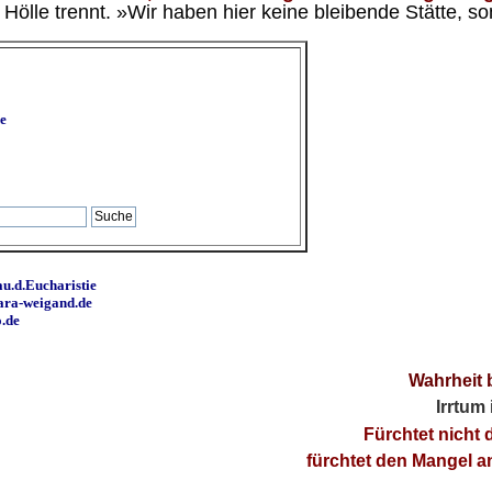
ölle trennt. »Wir haben hier keine bleibende Stätte, so
e
u.d.Eucharistie
ara-weigand.de
o.de
Wahrheit 
Irrtum
Fürchtet nicht 
fürchtet den Mangel 