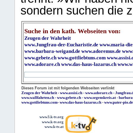
sondern suchen die z
Suche in den kath. Webseiten von:
Zeugen der Wahrheit
www.Jungfrau-der-Eucharistie.de
www.maria-die
www.barbara-weigand.de
www.adoremus.de
www.
www.gebete.ch
www.gottliebtuns.com
www.assisi.
www.adorare.ch
www.das-haus-lazarus.ch
www.wa
Dieses Forum ist mit folgenden Webseiten verlinkt
Zeugen der Wahrheit
-
www.assisi.ch
-
www.adorare.ch
-
Jungfrau.d
www.wallfahrten.ch
-
www.gebete.ch
-
www.segenskreis.at
-
barbara
www.gottliebtuns.com
-
www.das-haus-lazarus.ch
-
www.pater-pio.de
www3.k-tv.org
www.k-tv.org
www.k-tv.at