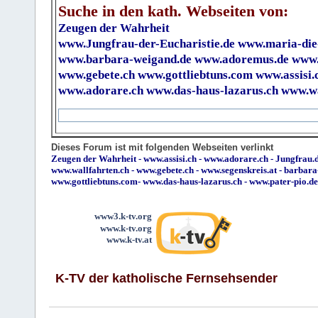
Suche in den kath. Webseiten von:
Zeugen der Wahrheit
www.Jungfrau-der-Eucharistie.de
www.maria-die
www.barbara-weigand.de
www.adoremus.de
www.
www.gebete.ch
www.gottliebtuns.com
www.assisi.
www.adorare.ch
www.das-haus-lazarus.ch
www.wa
Dieses Forum ist mit folgenden Webseiten verlinkt
Zeugen der Wahrheit
-
www.assisi.ch
-
www.adorare.ch
-
Jungfrau.d
www.wallfahrten.ch
-
www.gebete.ch
-
www.segenskreis.at
-
barbara
www.gottliebtuns.com
-
www.das-haus-lazarus.ch
-
www.pater-pio.de
www3.k-tv.org
www.k-tv.org
www.k-tv.at
K-TV der katholische Fernsehsender