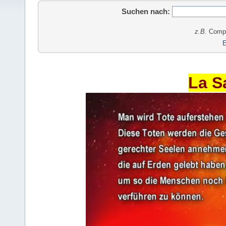
Suchen nach:
z.B.
Comput
E
La S