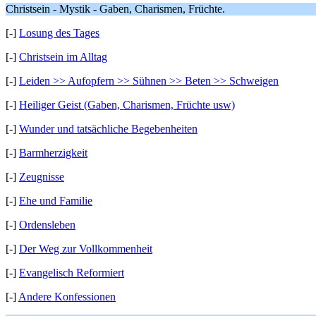
Christsein - Mystik - Gaben, Charismen, Früchte.
[-]
Losung des Tages
[-]
Christsein im Alltag
[-]
Leiden >> Aufopfern >> Sühnen >> Beten >> Schweigen
[-]
Heiliger Geist (Gaben, Charismen, Früchte usw)
[-]
Wunder und tatsächliche Begebenheiten
[-]
Barmherzigkeit
[-]
Zeugnisse
[-]
Ehe und Familie
[-]
Ordensleben
[-]
Der Weg zur Vollkommenheit
[-]
Evangelisch Reformiert
[-]
Andere Konfessionen