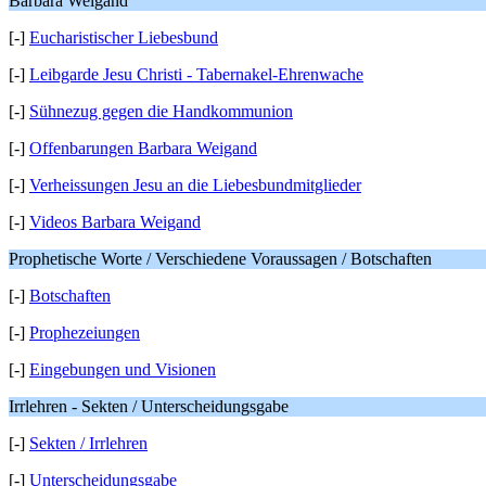
Barbara Weigand
[-]
Eucharistischer Liebesbund
[-]
Leibgarde Jesu Christi - Tabernakel-Ehrenwache
[-]
Sühnezug gegen die Handkommunion
[-]
Offenbarungen Barbara Weigand
[-]
Verheissungen Jesu an die Liebesbundmitglieder
[-]
Videos Barbara Weigand
Prophetische Worte / Verschiedene Voraussagen / Botschaften
[-]
Botschaften
[-]
Prophezeiungen
[-]
Eingebungen und Visionen
Irrlehren - Sekten / Unterscheidungsgabe
[-]
Sekten / Irrlehren
[-]
Unterscheidungsgabe