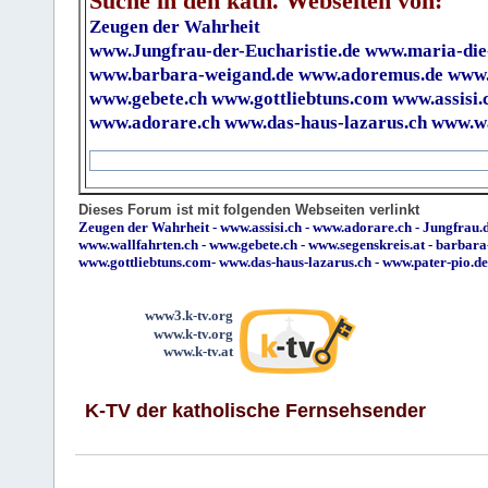
Suche in den kath. Webseiten von:
Zeugen der Wahrheit
www.Jungfrau-der-Eucharistie.de
www.maria-die
www.barbara-weigand.de
www.adoremus.de
www.
www.gebete.ch
www.gottliebtuns.com
www.assisi.
www.adorare.ch
www.das-haus-lazarus.ch
www.wa
Dieses Forum ist mit folgenden Webseiten verlinkt
Zeugen der Wahrheit
-
www.assisi.ch
-
www.adorare.ch
-
Jungfrau.d
www.wallfahrten.ch
-
www.gebete.ch
-
www.segenskreis.at
-
barbara
www.gottliebtuns.com
-
www.das-haus-lazarus.ch
-
www.pater-pio.de
www3.k-tv.org
www.k-tv.org
www.k-tv.at
K-TV der katholische Fernsehsender