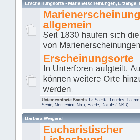
Erscheinungsorte - Marienerscheinungen, Erzengel Micha
Marienerscheinun
allgemein
Seit 1830 häufen sich die
von Marienerscheinungen 
Erscheinungsorte
In Unterforen aufgteilt. 
können weitere Orte hinz
werden.
Untergeordnete Boards
:
La Salette
,
Lourdes
,
Fatima
Schio
,
Montichiari
,
Naju
,
Heede
,
Dozule (JNSR)
Barbara Weigand
Eucharistischer
Liebesbund