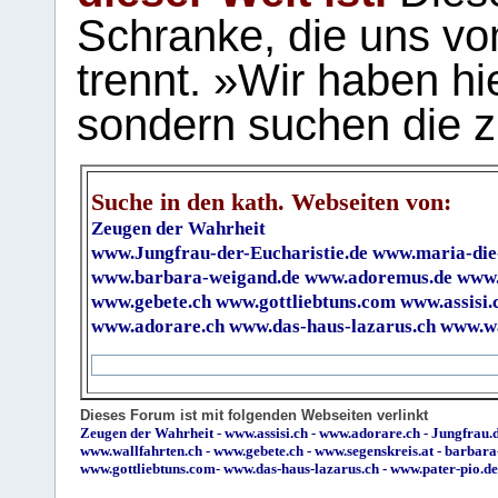
Schranke, die uns vo
trennt. »Wir haben hi
sondern suchen die z
Suche in den kath. Webseiten von:
Zeugen der Wahrheit
www.Jungfrau-der-Eucharistie.de
www.maria-die
www.barbara-weigand.de
www.adoremus.de
www.
www.gebete.ch
www.gottliebtuns.com
www.assisi.
www.adorare.ch
www.das-haus-lazarus.ch
www.wa
Dieses Forum ist mit folgenden Webseiten verlinkt
Zeugen der Wahrheit
-
www.assisi.ch
-
www.adorare.ch
-
Jungfrau.d
www.wallfahrten.ch
-
www.gebete.ch
-
www.segenskreis.at
-
barbara
www.gottliebtuns.com
-
www.das-haus-lazarus.ch
-
www.pater-pio.de