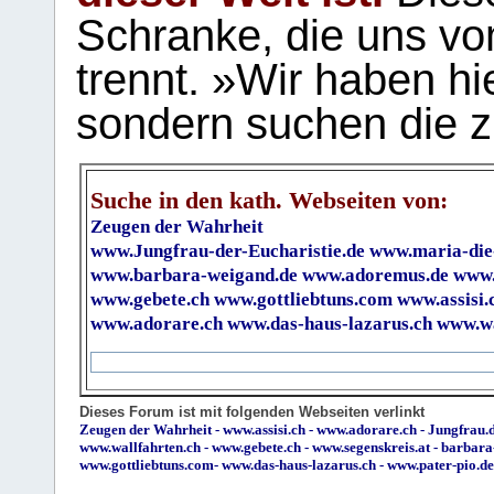
Schranke, die uns vo
trennt. »Wir haben hi
sondern suchen die z
Suche in den kath. Webseiten von:
Zeugen der Wahrheit
www.Jungfrau-der-Eucharistie.de
www.maria-die
www.barbara-weigand.de
www.adoremus.de
www.
www.gebete.ch
www.gottliebtuns.com
www.assisi.
www.adorare.ch
www.das-haus-lazarus.ch
www.wa
Dieses Forum ist mit folgenden Webseiten verlinkt
Zeugen der Wahrheit
-
www.assisi.ch
-
www.adorare.ch
-
Jungfrau.d
www.wallfahrten.ch
-
www.gebete.ch
-
www.segenskreis.at
-
barbara
www.gottliebtuns.com
-
www.das-haus-lazarus.ch
-
www.pater-pio.de