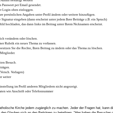
Admin bestätigt werden
 Passwort per Email gesendet.
r Login oben einloggen.
e persönlichen Angaben unter Profil ändern oder weitere hinzufügen.
e Signatur eingeben (dann erscheint unter jedem Ihrer Beiträge z.B. ein Spruch)
 Bild hochladen, das dann links im Beitrag unter Ihrem Nicknamen erscheint.
ich verändern oder löschen.
iner Rubrik ein neues Thema zu verfassen.
esitzen Sie die Rechte, Ihren Beitrag zu ändern oder das Thema zu löschen.
Mitglieder.
zten Besuch.
trägen.
(Versch. Vorlagen)
t weiter
instellung im Profil anderen Mitgliedern nicht angezeigt.
aten wie Anschrift oder Telefonnummer
tholische Kirche jedem zugänglich zu machen. Jeder der Fragen hat, kann di
den Glauben sich an den Beiträgen zu beteiligen. "Hier haben die Besucher d