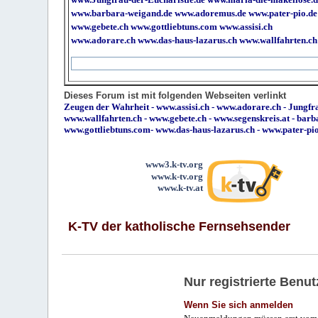
www.barbara-weigand.de
www.adoremus.de
www.pater-pio.de
www.gebete.ch
www.gottliebtuns.com
www.assisi.ch
www.adorare.ch
www.das-haus-lazarus.ch
www.wallfahrten.ch
Dieses Forum ist mit folgenden Webseiten verlinkt
Zeugen der Wahrheit
-
www.assisi.ch
-
www.adorare.ch
-
Jungfra
www.wallfahrten.ch
-
www.gebete.ch
-
www.segenskreis.at
-
barb
www.gottliebtuns.com
-
www.das-haus-lazarus.ch
-
www.pater-pi
www3.k-tv.org
www.k-tv.org
www.k-tv.at
K-TV der katholische Fernsehsender
Nur registrierte Ben
Wenn Sie sich anmelden