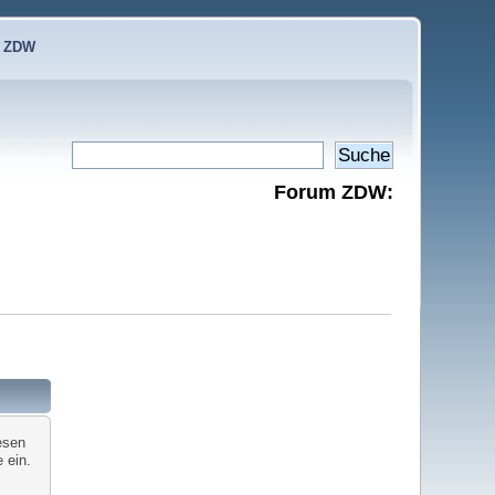
e ZDW
Forum ZDW:
esen
 ein.