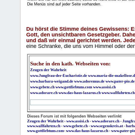
Die Menüs sind auf jeder Seite vorhanden.
.
Du hörst die Stimme deines Gewissens: Es 
Gott, den unsichtbaren Gesetzgeber. Daher
und daß wir einmal gerichtet werden. Jeder
eine Schranke, die uns vom Himmel oder der H
Suche in den kath. Webseiten von:
Zeugen der Wahrheit
www.Jungfrau-der-Eucharistie.de
www.maria-die-makellose.d
www.barbara-weigand.de
www.adoremus.de
www.pater-pio.de
www.gebete.ch
www.gottliebtuns.com
www.assisi.ch
www.adorare.ch
www.das-haus-lazarus.ch
www.wallfahrten.ch
Dieses Forum ist mit folgenden Webseiten verlinkt
Zeugen der Wahrheit
-
www.assisi.ch
-
www.adorare.ch
-
Jungfra
www.wallfahrten.ch
-
www.gebete.ch
-
www.segenskreis.at
-
barb
www.gottliebtuns.com
-
www.das-haus-lazarus.ch
-
www.pater-pi