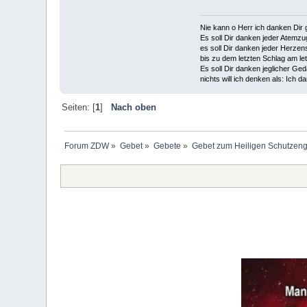
Nie kann o Herr ich danken Dir 
Es soll Dir danken jeder Atemzu
es soll Dir danken jeder Herzen
bis zu dem letzten Schlag am le
Es soll Dir danken jeglicher Ge
nichts will ich denken als: Ich d
Seiten: [
1
]
Nach oben
Forum ZDW
»
Gebet
»
Gebete
»
Gebet zum Heiligen Schutzeng