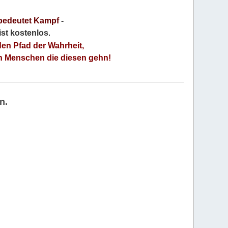
bedeutet Kampf
-
 ist kostenlos
.
den Pfad der Wahrheit,
an Menschen die diesen gehn!
n.