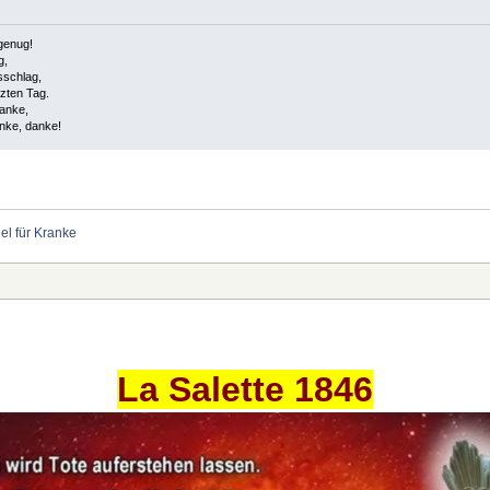
genug!
g,
sschlag,
tzten Tag.
danke,
anke, danke!
el für Kranke
La Salette 1846