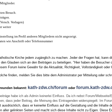
Mitglieder.
zten Besuch.
trägen.
(Versch. Vorlagen)
t weiter
instellung im Profil anderen Mitgliedern nicht angezeigt.
aten wie Anschrift oder Telefonnummer
tholische Kirche jedem zugänglich zu machen. Jeder der Fragen hat, kann di
den Glauben sich an den Beiträgen zu beteiligen. "Hier haben die Besucher d
sem Forum keine Gewähr für die Aktualität, Richtigkeit, Vollständigkeit oder Q
he finden, melden Sie dies bitte dem Administrator per Mitteilung oder schr
kath-zdw.ch/forum
forum.kath-zdw.
Freunden bekannt:
oder
eiträge habe ich als Admin keinerlei Einfluss. Da ich nebst Forum/Webseite/
wissen, dass jeder Beitrag, die Meinung des Eintragenden widerspiegelt. Im Fo
usdrücklich, dass er keinerlei Einfluss auf die Gestaltung und die Inhalte d
en aller gelinkten Seiten und macht sich diese Inhalte nicht zu Eigen.
Diese Er