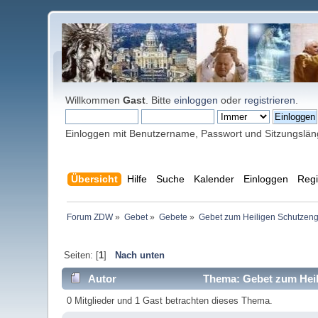
Willkommen
Gast
. Bitte
einloggen
oder
registrieren
.
Einloggen mit Benutzername, Passwort und Sitzungslä
Übersicht
Hilfe
Suche
Kalender
Einloggen
Regi
Forum ZDW
»
Gebet
»
Gebete
»
Gebet zum Heiligen Schutzeng
Seiten: [
1
]
Nach unten
Autor
Thema: Gebet zum Heil
0 Mitglieder und 1 Gast betrachten dieses Thema.