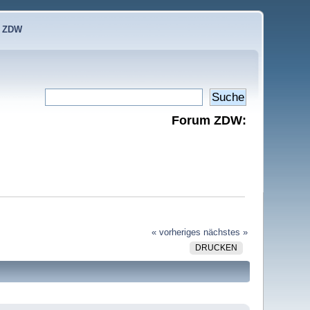
e ZDW
Forum ZDW:
« vorheriges
nächstes »
DRUCKEN