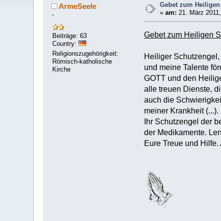
Gebet zum Heiligen
ArmeSeele
«
am:
21. März 2011,
'
Gebet zum Heiligen S
Beiträge: 63
Country:
Religionszugehörigkeit:
Heiliger Schutzengel,
Römisch-katholische
und meine Talente förd
Kirche
GOTT und den Heiligen
alle treuen Dienste, 
auch die Schwierigkei
meiner Krankheit (...)
Ihr Schutzengel der 
der Medikamente. Lenk
Eure Treue und Hilfe.