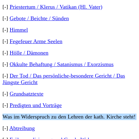
[-]
Priestertum / Klerus / Vatikan (Hl. Vater)
[-]
Gebote / Beichte / Sünden
[-]
Himmel
[-]
Fegefeuer Arme Seelen
[-]
Hölle / Dämonen
[-]
Okkulte Behaftung / Satanismus / Exorzismus
[-]
Der Tod / Das persönliche-besondere Gericht / Das
Jüngste Gericht
[-]
Grundsatztexte
[-]
Predigten und Vorträge
Was im Widerspruch zu den Lehren der kath. Kirche steht!
[-]
Abtreibung