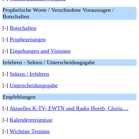
Prophetische Worte / Verschiedene Voraussagen /
Botschaften
[-]
Botschaften
[-]
Prophezeiungen
[-]
Eingebungen und Visionen
Irrlehren - Sekten / Unterscheidungsgabe
[-]
Sekten / Irrlehren
[-]
Unterscheidungsgabe
Empfehlungen
[-]
Aktuelles K-TV- EWTN und Radio Horeb, Gloria....
[-]
Kalenderereignisse
[-]
Wichtige Termine