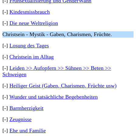
[-]
Frühsexualisierung und GenderWahn
[-]
Kindesmissbrauch
[-]
Die neue Weltreligion
Christsein - Mystik - Gaben, Charismen, Früchte.
[-]
Losung des Tages
[-]
Christsein im Alltag
[-]
Leiden >> Aufopfern >> Sühnen >> Beten >>
Schweigen
[-]
Heiliger Geist (Gaben, Charismen, Früchte usw)
[-]
Wunder und tatsächliche Begebenheiten
[-]
Barmherzigkeit
[-]
Zeugnisse
[-]
Ehe und Familie