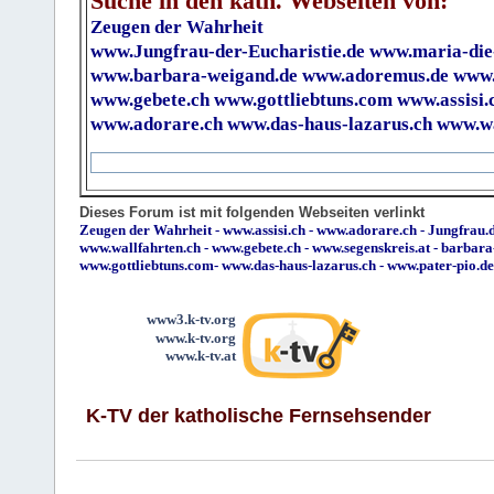
Suche in den kath. Webseiten von:
Zeugen der Wahrheit
www.Jungfrau-der-Eucharistie.de
www.maria-die
www.barbara-weigand.de
www.adoremus.de
www.
www.gebete.ch
www.gottliebtuns.com
www.assisi.
www.adorare.ch
www.das-haus-lazarus.ch
www.wa
Dieses Forum ist mit folgenden Webseiten verlinkt
Zeugen der Wahrheit
-
www.assisi.ch
-
www.adorare.ch
-
Jungfrau.d
www.wallfahrten.ch
-
www.gebete.ch
-
www.segenskreis.at
-
barbara
www.gottliebtuns.com
-
www.das-haus-lazarus.ch
-
www.pater-pio.de
www3.k-tv.org
www.k-tv.org
www.k-tv.at
K-TV der katholische Fernsehsender