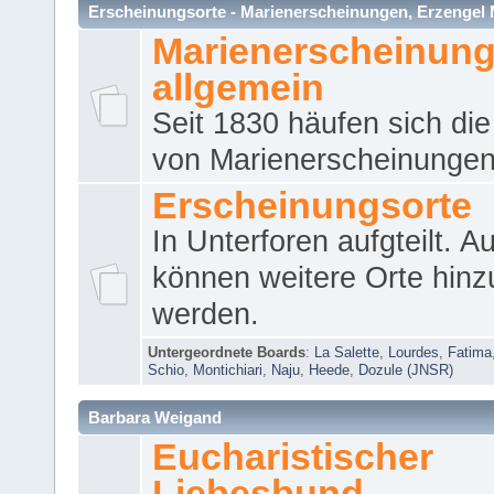
Erscheinungsorte - Marienerscheinungen, Erzengel Micha
Marienerscheinun
allgemein
Seit 1830 häufen sich die
von Marienerscheinungen 
Erscheinungsorte
In Unterforen aufgteilt. 
können weitere Orte hinz
werden.
Untergeordnete Boards
:
La Salette
,
Lourdes
,
Fatima
Schio
,
Montichiari
,
Naju
,
Heede
,
Dozule (JNSR)
Barbara Weigand
Eucharistischer
Liebesbund