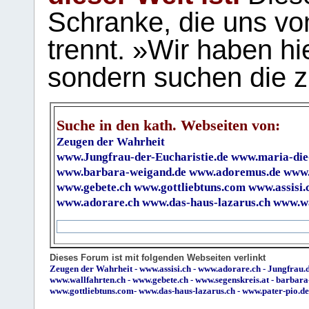
Schranke, die uns vo
trennt. »Wir haben hi
sondern suchen die z
Suche in den kath. Webseiten von:
Zeugen der Wahrheit
www.Jungfrau-der-Eucharistie.de
www.maria-die
www.barbara-weigand.de
www.adoremus.de
www.
www.gebete.ch
www.gottliebtuns.com
www.assisi.
www.adorare.ch
www.das-haus-lazarus.ch
www.wa
Dieses Forum ist mit folgenden Webseiten verlinkt
Zeugen der Wahrheit
-
www.assisi.ch
-
www.adorare.ch
-
Jungfrau.d
www.wallfahrten.ch
-
www.gebete.ch
-
www.segenskreis.at
-
barbara
www.gottliebtuns.com
-
www.das-haus-lazarus.ch
-
www.pater-pio.de