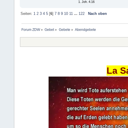
1. Joh. 4.16
Seiten:
1
2
3
4
5
[
6
]
7
8
9
10
11
...
122
Nach oben
Forum ZDW
»
Gebet
»
Gebete
»
Abendgebete
La S