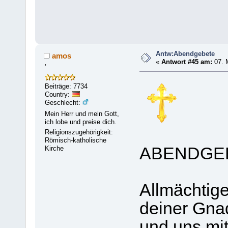
Antw:Abendgebete
amos
«
Antwort #45 am:
07. 
'
Beiträge: 7734
Country:
Geschlecht:
Mein Herr und mein Gott,
ich lobe und preise dich.
Religionszugehörigkeit:
Römisch-katholische
ABENDGE
Kirche
Allmächtige
deiner Gna
und uns mit