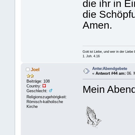
die ihr in E
die Schöpfu
Amen.
Gott ist Liebe, und wer in der Liebe bl
1. Joh. 4.16
Antw:Abendgebete
Joel
«
Antwort #44 am:
06. 
Beiträge: 108
Country:
Mein Abend
Geschlecht:
Religionszugehörigkeit:
Römisch-katholische
Kirche