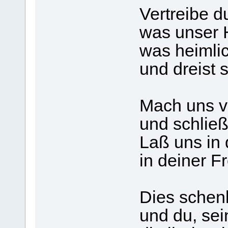
Vertreibe d
was unser H
was heimlic
und dreist 
Mach uns vo
und schlie
Laß uns in 
in deiner F
Dies schenk
und du, se