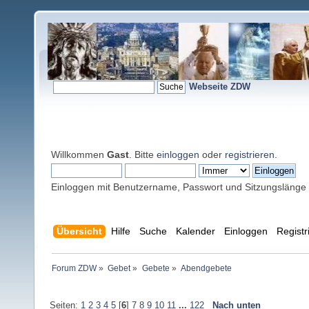
Webseite ZDW
Willkommen
Gast
. Bitte
einloggen
oder
registrieren
.
Einloggen mit Benutzername, Passwort und Sitzungslänge
Übersicht
Hilfe
Suche
Kalender
Einloggen
Registr
Forum ZDW
»
Gebet
»
Gebete
»
Abendgebete
Seiten:
1
2
3
4
5
[
6
]
7
8
9
10
11
...
122
Nach unten