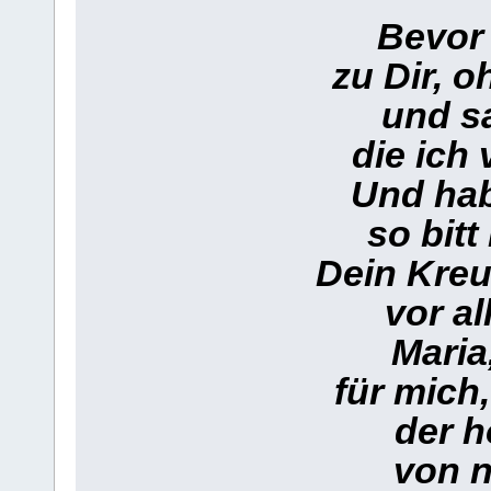
Bevor 
zu Dir, o
und s
die ich
Und hab
so bitt 
Dein Kreu
vor a
Maria
für mich
der h
von n