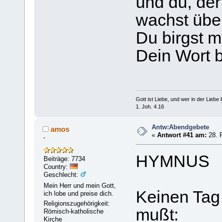
und du, der
wachst über
Du birgst mi
Dein Wort b
Gott ist Liebe, und wer in der Liebe bl
1. Joh. 4.16
Antw:Abendgebete
amos
«
Antwort #41 am:
28. F
'
HYMNUS
Beiträge: 7734
Country:
Geschlecht:
Mein Herr und mein Gott,
Keinen Tag 
ich lobe und preise dich.
Religionszugehörigkeit:
mußt:
Römisch-katholische
Kirche