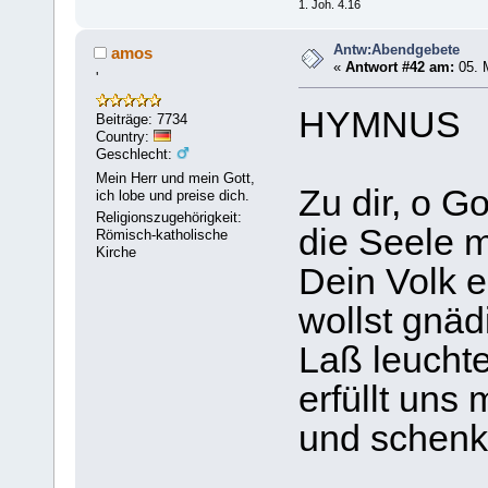
1. Joh. 4.16
Antw:Abendgebete
amos
«
Antwort #42 am:
05. 
'
HYMNUS
Beiträge: 7734
Country:
Geschlecht:
Mein Herr und mein Gott,
Zu dir, o Go
ich lobe und preise dich.
Religionszugehörigkeit:
die Seele m
Römisch-katholische
Kirche
Dein Volk er
wollst gnäd
Laß leuchte
erfüllt uns
und schenk