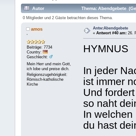
Autor
Thema: Abendgebete (Gel
0 Mitglieder und 2 Gäste betrachten dieses Thema.
Antw:Abendgebete
amos
«
Antwort #40 am:
26. F
'
HYMNUS
Beiträge: 7734
Country:
Geschlecht:
Mein Herr und mein Gott,
In jeder Na
ich lobe und preise dich.
Religionszugehörigkeit:
ist immer n
Römisch-katholische
Kirche
Und fordert
so naht dei
In welchen 
du hast dei