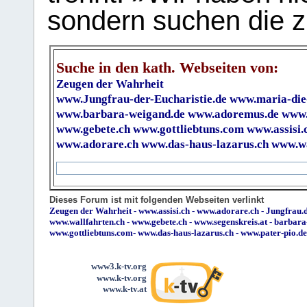
sondern suchen die z
Suche in den kath. Webseiten von:
Zeugen der Wahrheit
www.Jungfrau-der-Eucharistie.de
www.maria-die
www.barbara-weigand.de
www.adoremus.de
www.
www.gebete.ch
www.gottliebtuns.com
www.assisi.
www.adorare.ch
www.das-haus-lazarus.ch
www.wa
Dieses Forum ist mit folgenden Webseiten verlinkt
Zeugen der Wahrheit
-
www.assisi.ch
-
www.adorare.ch
-
Jungfrau.d
www.wallfahrten.ch
-
www.gebete.ch
-
www.segenskreis.at
-
barbara
www.gottliebtuns.com
-
www.das-haus-lazarus.ch
-
www.pater-pio.de
www3.k-tv.org
www.k-tv.org
www.k-tv.at