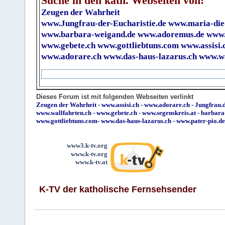
Suche in den kath. Webseiten von:
Zeugen der Wahrheit
www.Jungfrau-der-Eucharistie.de
www.maria-die
www.barbara-weigand.de
www.adoremus.de
www.
www.gebete.ch
www.gottliebtuns.com
www.assisi.
www.adorare.ch
www.das-haus-lazarus.ch
www.wa
Dieses Forum ist mit folgenden Webseiten verlinkt
Zeugen der Wahrheit
-
www.assisi.ch
-
www.adorare.ch
-
Jungfrau.d
www.wallfahrten.ch
-
www.gebete.ch
-
www.segenskreis.at
-
barbara
www.gottliebtuns.com
-
www.das-haus-lazarus.ch
-
www.pater-pio.de
www3.k-tv.org
www.k-tv.org
www.k-tv.at
K-TV der katholische Fernsehsender