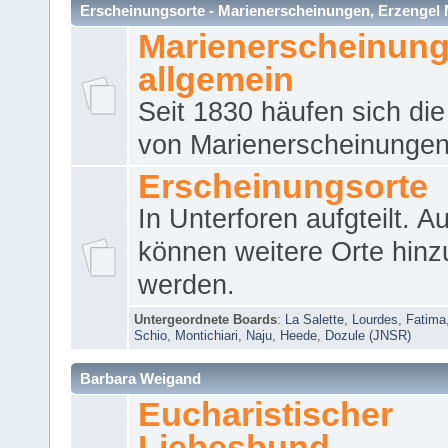
Erscheinungsorte - Marienerscheinungen, Erzengel Micha
Marienerscheinun
allgemein
Seit 1830 häufen sich die
von Marienerscheinungen 
Erscheinungsorte
In Unterforen aufgteilt. 
können weitere Orte hinz
werden.
Untergeordnete Boards
:
La Salette
,
Lourdes
,
Fatima
Schio
,
Montichiari
,
Naju
,
Heede
,
Dozule (JNSR)
Barbara Weigand
Eucharistischer
Liebesbund