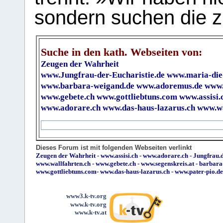
sondern suchen die z
Suche in den kath. Webseiten von:
Zeugen der Wahrheit
www.Jungfrau-der-Eucharistie.de
www.maria-die
www.barbara-weigand.de
www.adoremus.de
www.
www.gebete.ch
www.gottliebtuns.com
www.assisi.
www.adorare.ch
www.das-haus-lazarus.ch
www.wa
Dieses Forum ist mit folgenden Webseiten verlinkt
Zeugen der Wahrheit
-
www.assisi.ch
-
www.adorare.ch
-
Jungfrau.d
www.wallfahrten.ch
-
www.gebete.ch
-
www.segenskreis.at
-
barbara
www.gottliebtuns.com
-
www.das-haus-lazarus.ch
-
www.pater-pio.de
www3.k-tv.org
www.k-tv.org
www.k-tv.at