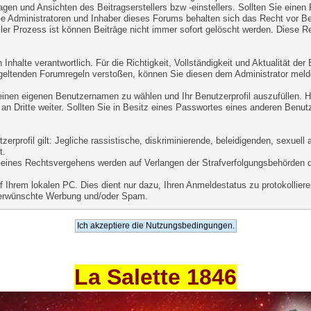
agen und Ansichten des Beitragserstellers bzw -einstellers. Sollten Sie einen
ie Administratoren und Inhaber dieses Forums behalten sich das Recht vor Beit
er Prozess ist können Beiträge nicht immer sofort gelöscht werden. Diese Re
Inhalte verantwortlich. Für die Richtigkeit, Vollständigkeit und Aktualität de
geltenden Forumregeln verstoßen, können Sie diesen dem Administrator meld
 einen eigenen Benutzernamen zu wählen und Ihr Benutzerprofil auszufüllen. 
an Dritte weiter. Sollten Sie in Besitz eines Passwortes eines anderen Benut
.
rprofil gilt: Jegliche rassistische, diskriminierende, beleidigenden, sexuel
t.
le eines Rechtsvergehens werden auf Verlangen der Strafverfolgungsbehörden 
Ihrem lokalen PC. Dies dient nur dazu, Ihren Anmeldestatus zu protokollieren
unerwünschte Werbung und/oder Spam.
La Salette 1846