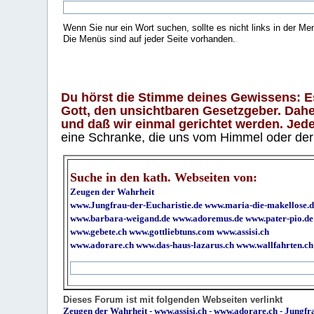
Wenn Sie nur ein Wort suchen, sollte es nicht links in der Me
Die Menüs sind auf jeder Seite vorhanden.
.
Du hörst die Stimme deines Gewissens: Es 
Gott, den unsichtbaren Gesetzgeber. Daher
und daß wir einmal gerichtet werden. Jeder
eine Schranke, die uns vom Himmel oder der H
Suche in den kath. Webseiten von:
Zeugen der Wahrheit
www.Jungfrau-der-Eucharistie.de
www.maria-die-makellose.d
www.barbara-weigand.de
www.adoremus.de
www.pater-pio.de
www.gebete.ch
www.gottliebtuns.com
www.assisi.ch
www.adorare.ch
www.das-haus-lazarus.ch
www.wallfahrten.ch
Dieses Forum ist mit folgenden Webseiten verlinkt
Zeugen der Wahrheit
-
www.assisi.ch
-
www.adorare.ch
-
Jungfra