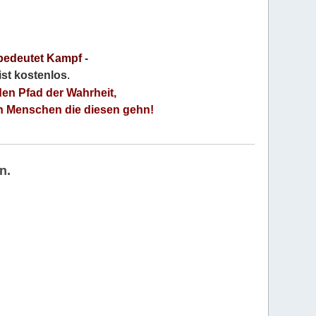
bedeutet Kampf
-
 ist kostenlos
.
den Pfad der Wahrheit,
an Menschen die diesen gehn!
n.