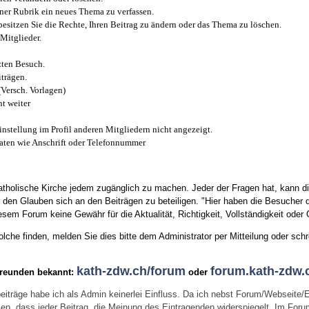
iner Rubrik ein neues Thema zu verfassen.
esitzen Sie die Rechte, Ihren Beitrag zu ändern oder das Thema zu löschen.
Mitglieder.
zten Besuch.
trägen.
(Versch. Vorlagen)
t weiter
instellung im Profil anderen Mitgliedern nicht angezeigt.
aten wie Anschrift oder Telefonnummer
tholische Kirche jedem zugänglich zu machen. Jeder der Fragen hat, kann di
den Glauben sich an den Beiträgen zu beteiligen. "Hier haben die Besucher d
sem Forum keine Gewähr für die Aktualität, Richtigkeit, Vollständigkeit oder Q
he finden, melden Sie dies bitte dem Administrator per Mitteilung oder schr
kath-zdw.ch/forum
forum.kath-zdw.
Freunden bekannt:
oder
eiträge habe ich als Admin keinerlei Einfluss. Da ich nebst Forum/Webseite/
wissen, dass jeder Beitrag, die Meinung des Eintragenden widerspiegelt. Im Fo