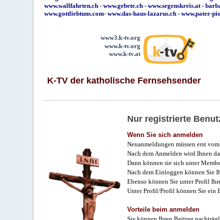
www.wallfahrten.ch
-
www.gebete.ch
-
www.segenskreis.at
-
barb
www.gottliebtuns.com
-
www.das-haus-lazarus.ch
-
www.pater-pi
www3.k-tv.org
www.k-tv.org
www.k-tv.at
K-TV der katholische Fernsehsender
Nur registrierte Ben
Wenn Sie sich anmelden
Neuanmeldungen müssen erst vom 
Nach dem Anmelden wird Ihnen das
Dann können sie sich unter Membe
Nach dem Einloggen können Sie Ihr
Ebenso können Sie unter Profil Ihr
Unter Profil/Profil können Sie ein
Vorteile beim anmelden
Sie können Ihren Beitrag nachträgl