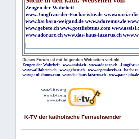
Suche in den kath. Webseiten von:
Zeugen der Wahrheit
www.Jungfrau-der-Eucharistie.de
www.maria-die
www.barbara-weigand.de
www.adoremus.de
www.
www.gebete.ch
www.gottliebtuns.com
www.assisi.
www.adorare.ch
www.das-haus-lazarus.ch
www.wa
Dieses Forum ist mit folgenden Webseiten verlinkt
Zeugen der Wahrheit
-
www.assisi.ch
-
www.adorare.ch
-
Jungfrau.d
www.wallfahrten.ch
-
www.gebete.ch
-
www.segenskreis.at
-
barbara
www.gottliebtuns.com
-
www.das-haus-lazarus.ch
-
www.pater-pio.de
www3.k-tv.org
www.k-tv.org
www.k-tv.at
K-TV der katholische Fernsehsender