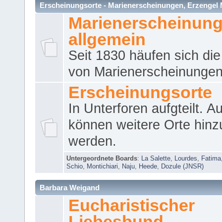
Erscheinungsorte - Marienerscheinungen, Erzengel Micha
Marienerscheinun
allgemein
Seit 1830 häufen sich die
von Marienerscheinungen 
Erscheinungsorte
In Unterforen aufgteilt. 
können weitere Orte hinz
werden.
Untergeordnete Boards
:
La Salette
,
Lourdes
,
Fatima
Schio
,
Montichiari
,
Naju
,
Heede
,
Dozule (JNSR)
Barbara Weigand
Eucharistischer
Liebesbund