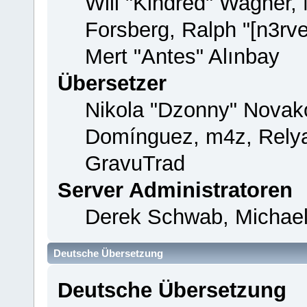
Will "Kindred" Wagner,
Forsberg, Ralph "[n3rv
Mert "Antes" Alınbay
Übersetzer
Nikola "Dzonny" Novako
Domínguez, m4z, Relya
GravuTrad
Server Administratoren
Derek Schwab, Michael
Deutsche Übersetzung
Deutsche Übersetzung