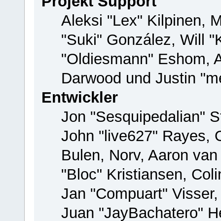
Projekt Support
Aleksi "Lex" Kilpinen, M
"Suki" González, Will 
"Oldiesmann" Eshom, 
Darwood und Justin "me
Entwickler
Jon "Sesquipedalian" St
John "live627" Rayes,
Bulen, Norv, Aaron van
"Bloc" Kristiansen, Co
Jan "Compuart" Visser
Juan "JayBachatero" H