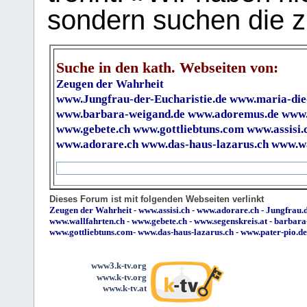
sondern suchen die z
Suche in den kath. Webseiten von:
Zeugen der Wahrheit
www.Jungfrau-der-Eucharistie.de
www.maria-die
www.barbara-weigand.de
www.adoremus.de
www.
www.gebete.ch
www.gottliebtuns.com
www.assisi.
www.adorare.ch
www.das-haus-lazarus.ch
www.wa
Dieses Forum ist mit folgenden Webseiten verlinkt
Zeugen der Wahrheit
-
www.assisi.ch
-
www.adorare.ch
-
Jungfrau.d
www.wallfahrten.ch
-
www.gebete.ch
-
www.segenskreis.at
-
barbara
www.gottliebtuns.com
-
www.das-haus-lazarus.ch
-
www.pater-pio.de
www3.k-tv.org
www.k-tv.org
www.k-tv.at