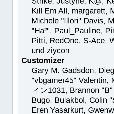
Strike, Justyne, K@, Ke
Kill Em All, margarett,
Michele "Illori" Davis, 
"Ha²", Paul_Pauline, P
Pitti, RedOne, S-Ace,
und ziycon
Customizer
Gary M. Gadsdon, Dieg
"vbgamer45" Valentin, 
ィン1031, Brannon "B" H
Bugo, Bulakbol, Colin 
Eren Yasarkurt, Gwenw