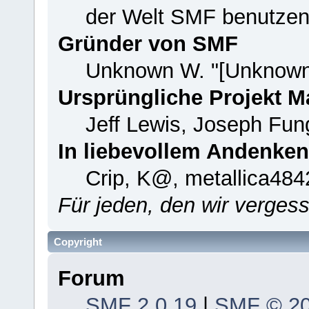
der Welt SMF benutzen
Gründer von SMF
Unknown W. "[Unknown
Ursprüngliche Projekt 
Jeff Lewis, Joseph Fu
In liebevollem Andenken
Crip, K@, metallica484
Für jeden, den wir verge
Copyright
Forum
SMF 2.0.19
|
SMF © 2