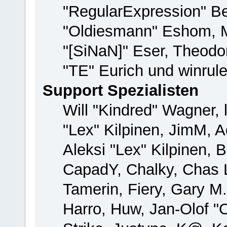
"RegularExpression" B
"Oldiesmann" Eshom, M
"[SiNaN]" Eser, Theodor
"TE" Eurich und winrul
Support Spezialisten
Will "Kindred" Wagner, 
"Lex" Kilpinen, JimM, A
Aleksi "Lex" Kilpinen, 
CapadY, Chalky, Chas 
Tamerin, Fiery, Gary M
Harro, Huw, Jan-Olof "