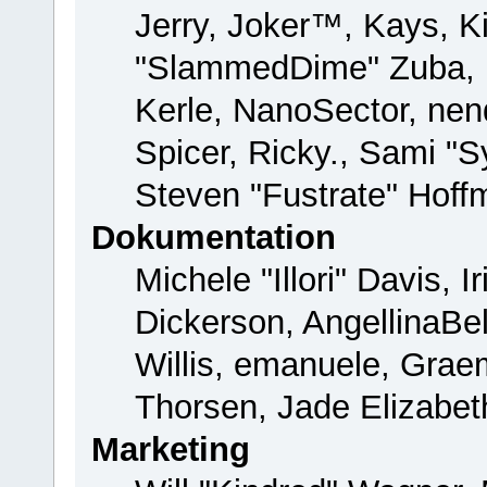
Jerry, Joker™, Kays, Ki
"SlammedDime" Zuba, 
Kerle, NanoSector, nend
Spicer, Ricky., Sami "
Steven "Fustrate" Hoff
Dokumentation
Michele "Illori" Davis, 
Dickerson, AngellinaBel
Willis, emanuele, Gra
Thorsen, Jade Elizabet
Marketing