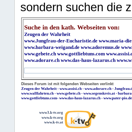
sondern suchen die z
Suche in den kath. Webseiten von:
Zeugen der Wahrheit
www.Jungfrau-der-Eucharistie.de
www.maria-die
www.barbara-weigand.de
www.adoremus.de
www.
www.gebete.ch
www.gottliebtuns.com
www.assisi.
www.adorare.ch
www.das-haus-lazarus.ch
www.wa
Dieses Forum ist mit folgenden Webseiten verlinkt
Zeugen der Wahrheit
-
www.assisi.ch
-
www.adorare.ch
-
Jungfrau.d
www.wallfahrten.ch
-
www.gebete.ch
-
www.segenskreis.at
-
barbara
www.gottliebtuns.com
-
www.das-haus-lazarus.ch
-
www.pater-pio.de
www3.k-tv.org
www.k-tv.org
www.k-tv.at