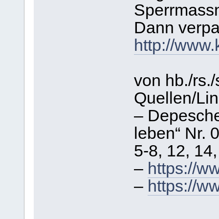
Sperrmassn
Dann verpa
http://www.
von hb./rs./s
Quellen/Lin
– Depesche
leben“ Nr. 
5-8, 12, 14,
–
https://w
–
https://w