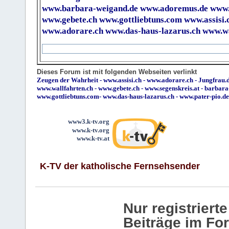
www.barbara-weigand.de
www.adoremus.de
www.
www.gebete.ch
www.gottliebtuns.com
www.assisi.
www.adorare.ch
www.das-haus-lazarus.ch
www.wa
Dieses Forum ist mit folgenden Webseiten verlinkt
Zeugen der Wahrheit
-
www.assisi.ch
-
www.adorare.ch
-
Jungfrau.d
www.wallfahrten.ch
-
www.gebete.ch
-
www.segenskreis.at
-
barbara
www.gottliebtuns.com
-
www.das-haus-lazarus.ch
-
www.pater-pio.de
www3.k-tv.org
www.k-tv.org
www.k-tv.at
K-TV der katholische Fernsehsender
Nur registrier
Beiträge im Fo