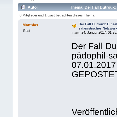
Autor
Thema: Der Fall Dutroux: 
7705 mal)
0 Mitglieder und 1 Gast betrachten dieses Thema.
Der Fall Dutroux: Einze
Matthias
satanistisches Netzwer
Gast
«
am:
24. Januar 2017, 01:28
Der Fall Du
pädophil-sa
07.01.2017
GEPOSTET
Veröffentli