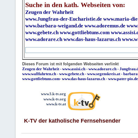
Suche in den kath. Webseiten von:
Zeugen der Wahrheit
www.Jungfrau-der-Eucharistie.de
www.maria-die
www.barbara-weigand.de
www.adoremus.de
www.
www.gebete.ch
www.gottliebtuns.com
www.assisi.
www.adorare.ch
www.das-haus-lazarus.ch
www.wa
Dieses Forum ist mit folgenden Webseiten verlinkt
Zeugen der Wahrheit
-
www.assisi.ch
-
www.adorare.ch
-
Jungfrau.d
www.wallfahrten.ch
-
www.gebete.ch
-
www.segenskreis.at
-
barbara
www.gottliebtuns.com
-
www.das-haus-lazarus.ch
-
www.pater-pio.de
www3.k-tv.org
www.k-tv.org
www.k-tv.at
K-TV der katholische Fernsehsender