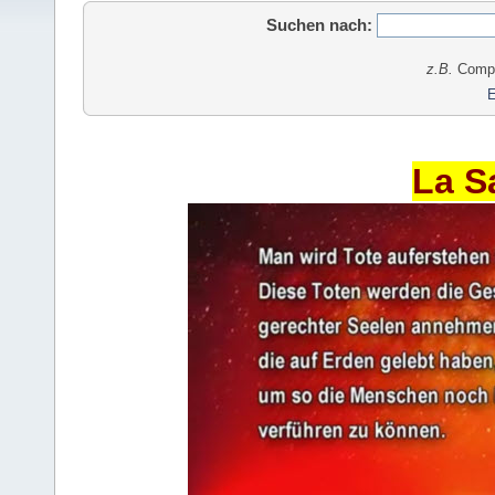
Suchen nach:
z.B.
Comput
E
La S